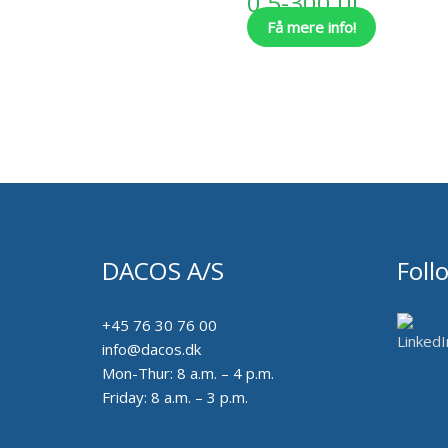
0,5-300 ul
på
Få mere info!
varesiden
DACOS A/S
Foll
+45 76 30 76 00
info@dacos.dk
Mon-Thur: 8 a.m. – 4 p.m.
Friday: 8 a.m. – 3 p.m.