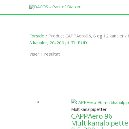
Gå
til
indholdet
Forside
/ Product CAPPAero96, 8 og 12 kanaler / 
8 kanaler, 20-200 µL TILBUD
Viser 1 resultat
Dette
vare
har
flere
varianter.
Multikanalpipetter
Mulighede
CAPPAero 96
kan
Multikanalpipette
vælges