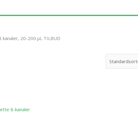
8 kanaler, 20-200 µL TILBUD
rne