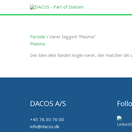
Gå
til
indholdet
Forside
/ Varer tagged “Plasma”
Plasma
Der blev ikke fundet nogle varer, der matcher dit v
DACOS A/S
Foll
+45 76 30 76 00
info@dacos.dk