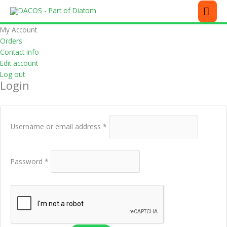
Skip
Required
Required
Required
Required
Required
MEN
to
content
My Account
Orders
Contact Info
Edit account
Log out
Login
Username or email address
*
Password
*