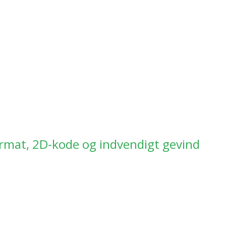
rne
ormat, 2D-kode og indvendigt gevind