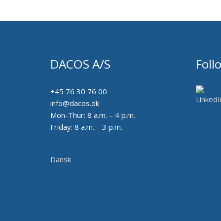
DACOS A/S
Foll
+45 76 30 76 00
info@dacos.dk
Mon-Thur: 8 a.m. – 4 p.m.
Friday: 8 a.m. – 3 p.m.
Dansk