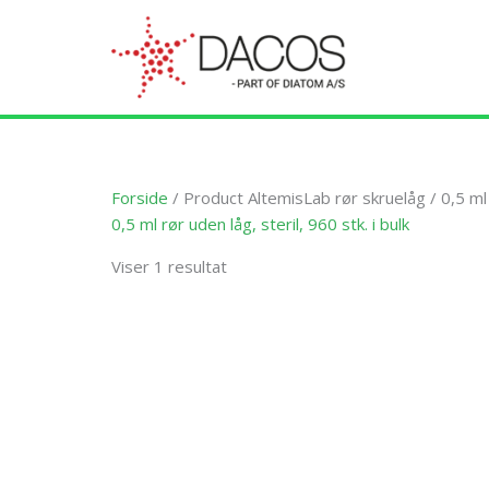
Gå
til
indholdet
Forside
/ Product AltemisLab rør skruelåg / 0,5 ml r
0,5 ml rør uden låg, steril, 960 stk. i bulk
Viser 1 resultat
Dette
vare
har
flere
varianter.