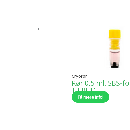
Mulighede
kan
vælges
på
varesiden
Cryorør
Rør 0,5 ml, SBS-f
TILBUD
Få mere info!