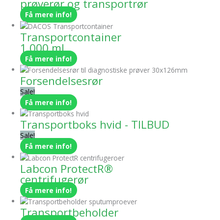
prøverør og transportrør
Få mere info!
Transportcontainer
1.000 ml
Få mere info!
Forsendelsesrør
Sale!
Få mere info!
Transportboks hvid - TILBUD
Sale!
Få mere info!
Labcon ProtectR®
centrifugerør
Få mere info!
Transportbeholder