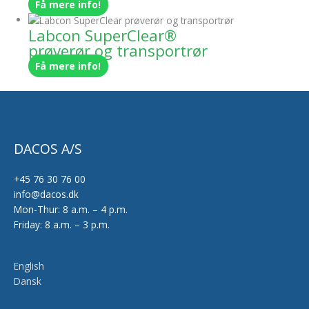
Få mere info!
Labcon SuperClear®
prøverør og transportrør
Få mere info!
DACOS A/S
+45 76 30 76 00
info@dacos.dk
Mon-Thur: 8 a.m. – 4 p.m.
Friday: 8 a.m. – 3 p.m.
English
Dansk