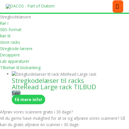
Gå
MEN
til
indholdet
Dette
Stregkodelæsere
vare
Rør i
har
SBS-format
flere
Rør til
varianter.
store racks
Mulighederne
Stregkode-læsere
kan
Decappere
vælges
Lab apparaturer
på
Tilbehør til biobanking
varesiden
Stregkodelæser til racks
AlteRead Large rack TILBUD
Sale!
Få mere info!
Afprøv vores scannere gratis i 30 dage?
Vil du gerne have mulighed for at se og afprøve vores scannere? Så
kan du gratis afprøve en scanner i 30 dage.