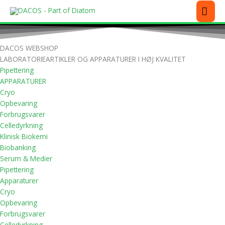
Gå
MEN
til
indholdet
DACOS WEBSHOP
LABORATORIEARTIKLER OG APPARATURER I HØJ KVALITET
Pipettering
APPARATURER
Cryo
Opbevaring
Forbrugsvarer
Celledyrkning
Klinisk Biokemi
Biobanking
Serum & Medier
Pipettering
Apparaturer
Cryo
Opbevaring
Forbrugsvarer
Celledyrkning