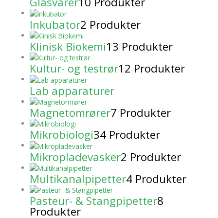
Glasvarer
10 Produkter
Inkubator
2 Produkter
Klinisk Biokemi
13 Produkter
Kultur- og testrør
12 Produkter
Lab apparaturer
Magnetomrører
7 Produkter
Mikrobiologi
34 Produkter
Mikropladevasker
2 Produkter
Multikanalpipetter
4 Produkter
Pasteur- & Stangpipetter
8
Produkter