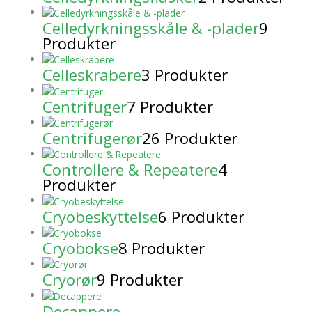
Celledyrkningsskåle & -plader
9
Produkter
Celleskrabere
3 Produkter
Centrifuger
7 Produkter
Centrifugerør
26 Produkter
Controllere & Repeatere
4
Produkter
Cryobeskyttelse
6 Produkter
Cryobokse
8 Produkter
Cryorør
9 Produkter
Decappere