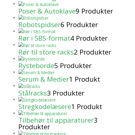
Poser & Autoklave
9 Produkter
Robotspidser
6 Produkter
Rør i SBS-format
4 Produkter
Rør til store racks
2 Produkter
Rysteborde
5 Produkter
Serum & Medier
1 Produkt
Stålracks
3 Produkter
Stregkodelæsere
1 Produkt
Tilbehør til apparaturer
3
Produkter