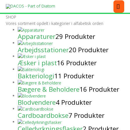
Gå
MEN
til
indholdet
SHOP
Vores sortiment opdelt i kategorier i alfabetisk orden
Apparaturer
29 Produkter
Arbejdsstationer
20 Produkter
Æsker i plast
16 Produkter
Bakteriologi
11 Produkter
Bægere & Beholdere
16 Produkter
Blodvendere
4 Produkter
Cardboardbokse
7 Produkter
Celledyrkningsflasker
2 Produkter