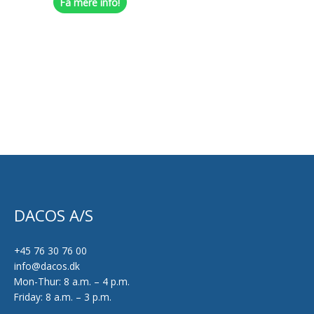
Få mere info!
vælges
på
varesiden
DACOS A/S
+45 76 30 76 00
info@dacos.dk
Mon-Thur: 8 a.m. – 4 p.m.
Friday: 8 a.m. – 3 p.m.