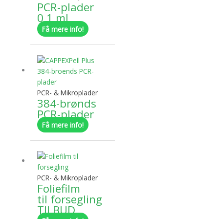
PCR-plader
varianter.
0,1 ml
Mulighederne
Få mere info!
kan
vælges
Dette
på
vare
varesiden
har
flere
PCR- & Mikroplader
varianter.
384-brønds
Mulighederne
PCR-plader
kan
Få mere info!
vælges
på
Dette
varesiden
vare
har
PCR- & Mikroplader
flere
Foliefilm
varianter.
til forsegling
Mulighederne
TILBUD
kan