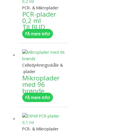
har
PCR- & Mikroplader
flere
PCR-plader
varianter.
0,2 ml
Mulighederne
TILBUD
kan
Få mere info!
vælges
på
Dette
varesiden
vare
har
Celledyrkningsskåle &
flere
-plader
varianter.
Mikroplader
Mulighederne
med 96
kan
brønde
vælges
Få mere info!
på
varesiden
Dette
vare
har
PCR- & Mikroplader
flere