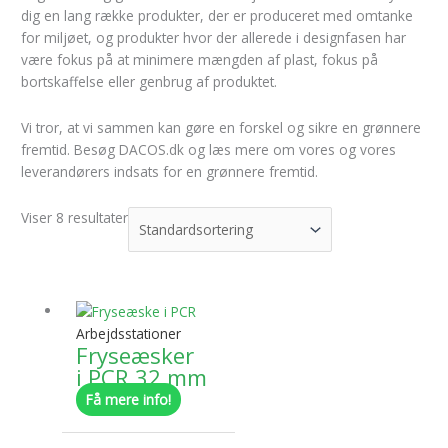
dig en lang række produkter, der er produceret med omtanke
for miljøet, og produkter hvor der allerede i designfasen har
være fokus på at minimere mængden af plast, fokus på
bortskaffelse eller genbrug af produktet.
Vi tror, at vi sammen kan gøre en forskel og sikre en grønnere
fremtid. Besøg DACOS.dk og læs mere om vores og vores
leverandørers indsats for en grønnere fremtid.
Viser 8 resultater
Dette
vare
har
Arbejdsstationer
Fryseæsker
flere
i PCR 32 mm
varianter.
Mulighederne
Få mere info!
kan
Dette
vælges