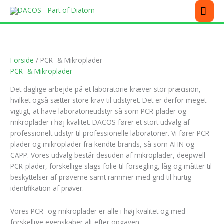
Gå
MEN
til
indholdet
Forside
/ PCR- & Mikroplader
PCR- & Mikroplader
Det daglige arbejde på et laboratorie kræver stor præcision,
hvilket også sætter store krav til udstyret. Det er derfor meget
vigtigt, at have laboratorieudstyr så som PCR-plader og
mikroplader i høj kvalitet. DACOS fører et stort udvalg af
professionelt udstyr til professionelle laboratorier. Vi fører PCR-
plader og mikroplader fra kendte brands, så som AHN og
CAPP. Vores udvalg består desuden af mikroplader, deepwell
PCR-plader, forskellige slags folie til forsegling, låg og måtter til
beskyttelser af prøverne samt rammer med grid til hurtig
identifikation af prøver.
Vores PCR- og mikroplader er alle i høj kvalitet og med
forskellige egenskaber alt efter opgaven.