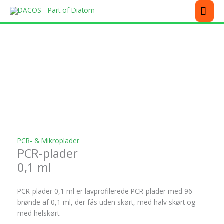
Gå
MEN
til
indholdet
Dette
Dette
Dette
Dette
vare
vare
vare
vare
har
har
har
har
flere
flere
flere
flere
varianter.
varianter.
varianter.
varianter.
Mulighederne
Mulighederne
Mulighederne
Mulighederne
kan
kan
kan
kan
vælges
vælges
vælges
vælges
på
på
på
på
varesiden
varesiden
varesiden
varesiden
PCR- & Mikroplader
PCR-plader
0,1 ml
PCR-plader 0,1 ml er lavprofilerede PCR-plader med 96-
brønde af 0,1 ml, der fås uden skørt, med halv skørt og
med helskørt.