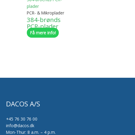
PCR- & Mikroplader
384-brønds
PCR-plader
Få mere info!
DACOS A/S
+45 76 30 76 00
info@dacos.dk
Mon-Thur: 8 a.m. – 4 p.m.