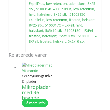
ExpellPlus, low retention, uden skørt, 8×25
stk.
,
5100314C – EXPellPlus, low retention,
hvid, halvskørt, 8×25 stk.
,
5100315C –
EXPellPlus, low retention, frosted, helskørt,
8×25 stk.
,
5100317C – EXPell, hvid,
halvskørt, 5x5x10 stk.
,
5100318C – EXPell,
frosted, halvskørt, 5x5x10 stk.
,
5100319C –
EXPell, frosted, helskørt, 5x5x10 stk.
Relaterede varer
Celledyrkningsskåle
& -plader
Mikroplader
med 96
brønde
Få mere info!