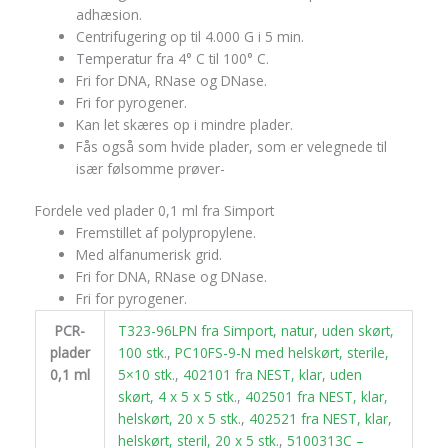
adhæsion.
Centrifugering op til 4.000 G i 5 min.
Temperatur fra 4° C til 100° C.
Fri for DNA, RNase og DNase.
Fri for pyrogener.
Kan let skæres op i mindre plader.
Fås også som hvide plader, som er velegnede til
især følsomme prøver-
Fordele ved plader 0,1 ml fra Simport
Fremstillet af polypropylene.
Med alfanumerisk grid.
Fri for DNA, RNase og DNase.
Fri for pyrogener.
PCR-
T323-96LPN fra Simport, natur, uden skørt,
plader
100 stk.
,
PC10FS-9-N med helskørt, sterile,
0,1 ml
5×10 stk.
,
402101 fra NEST, klar, uden
skørt, 4 x 5 x 5 stk.
,
402501 fra NEST, klar,
helskørt, 20 x 5 stk.
,
402521 fra NEST, klar,
helskørt, steril, 20 x 5 stk.
,
5100313C –