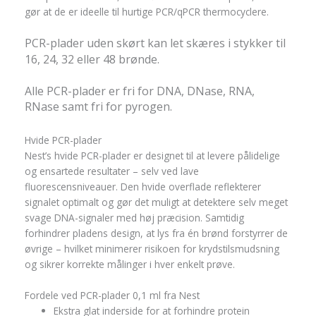
gør at de er ideelle til hurtige PCR/qPCR thermocyclere.
PCR-plader uden skørt kan let skæres i stykker til
16, 24, 32 eller 48 brønde.
Alle PCR-plader er fri for DNA, DNase, RNA,
RNase samt fri for pyrogen.
Hvide PCR-plader
Nest’s hvide PCR-plader er designet til at levere pålidelige
og ensartede resultater – selv ved lave
fluorescensniveauer. Den hvide overflade reflekterer
signalet optimalt og gør det muligt at detektere selv meget
svage DNA-signaler med høj præcision. Samtidig
forhindrer pladens design, at lys fra én brønd forstyrrer de
øvrige – hvilket minimerer risikoen for krydstilsmudsning
og sikrer korrekte målinger i hver enkelt prøve.
Fordele ved PCR-plader 0,1 ml fra Nest
Ekstra glat inderside for at forhindre protein