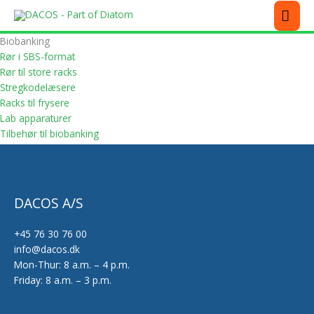
Gå
MEN
til
indholdet
Biobanking
Rør i SBS-format
Rør til store racks
Stregkodelæsere
Racks til frysere
Lab apparaturer
Tilbehør til biobanking
DACOS A/S
+45 76 30 76 00
info@dacos.dk
Mon-Thur: 8 a.m. – 4 p.m.
Friday: 8 a.m. – 3 p.m.