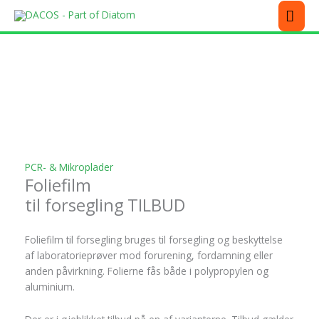
Gå
MEN
til
indholdet
Dette
Dette
Dette
Dette
vare
vare
vare
vare
har
har
har
har
flere
flere
flere
flere
varianter.
varianter.
varianter.
varianter.
Mulighederne
Mulighederne
Mulighederne
Mulighederne
kan
kan
kan
kan
vælges
vælges
vælges
vælges
på
på
på
på
PCR- & Mikroplader
Foliefilm
varesiden
varesiden
varesiden
varesiden
til forsegling TILBUD
Foliefilm til forsegling bruges til forsegling og beskyttelse
af laboratorieprøver mod forurening, fordamning eller
anden påvirkning. Folierne fås både i polypropylen og
aluminium.