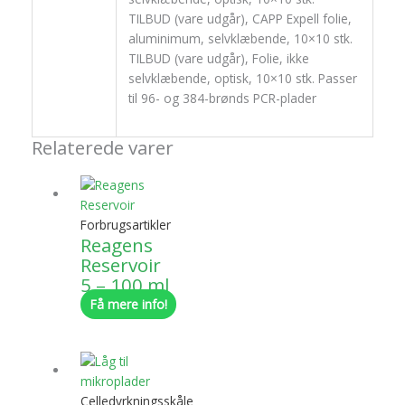
TILBUD (vare udgår), CAPP Expell folie,
aluminimum, selvklæbende, 10×10 stk.
TILBUD (vare udgår), Folie, ikke
selvklæbende, optisk, 10×10 stk. Passer
til 96- og 384-brønds PCR-plader
Relaterede varer
Forbrugsartikler
Reagens
Reservoir
5 – 100 ml
Få mere info!
Celledyrkningsskåle