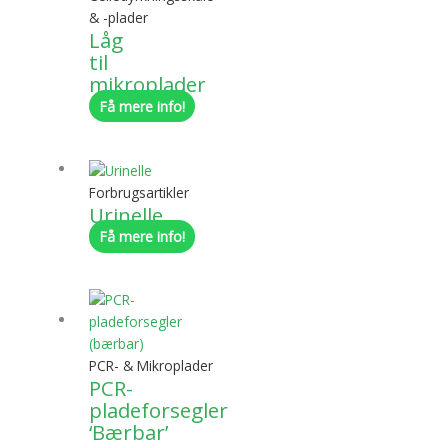
& -plader
Låg
til
mikroplader
Få mere info!
Forbrugsartikler
Urinelle
Få mere info!
PCR- & Mikroplader
PCR-
pladeforsegler
‘Bærbar’