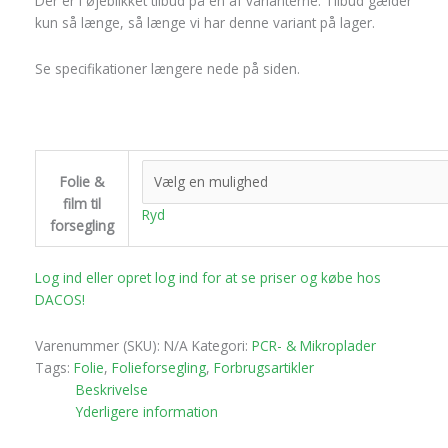
Der er i øjeblikket tilbud på en af varianterne. Tilbud gælder
kun så længe, så længe vi har denne variant på lager.
Se specifikationer længere nede på siden.
Folie &
film til
Ryd
forsegling
Log ind eller opret log ind for at se priser og købe hos
DACOS!
Varenummer (SKU):
N/A
Kategori:
PCR- & Mikroplader
Tags:
Folie
,
Folieforsegling
,
Forbrugsartikler
Beskrivelse
Yderligere information