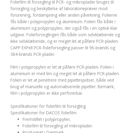
Foliefilm til forsegling til PCR- og mikroplader bruges til
forsegling og beskyttelse af laboratorieprøver mod
forurening, fordampning eller anden påvirkning. Folierne
fås både i polypropylen og aluminium. Folien fås både i
aluminium og polypropylen, der også fås i en optisk klar
udgave. Folieforseglingen fås både som selvklæbende og
ikke selvklæbende, og er meget let at påføre PCR-pladen.
CAPP EXPell PCR-folieforsegling passer til 96-brønds og
384-brønds PCR-plader.
Film i polypropylen er let at påføre PCR-pladen. Folien i
aluminium er med lim og meget let at påføre PCR-pladen.
Folien er let at penetrere med pipettespidser, både ved
brug af manuelle og automatiserede pipetter. Bemærk,
film i polypropylen er ikke perforerbar.
Specifikationer for foliefilm til forsegling
Specifikationer for DACOS foliefilm
Fremstillet i polypropylen.
Foliefilm til forsegling af mikroplader.
Produceret i Danmark.