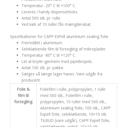
Temperatur -20° C til +100° C.
Leveres i handy dispenserboks.
Antal 500 stk. pr. rulle.
Ved køb af 10 ruller fås mængderabat.
Specifikationer for CAPP EXPell aluminium sealing folie
Fremstillet i aluminium.
Selvklæbende film til forsegling af mikroplader.
Temperatur -80° C til +120° C.
Let at bryde igennem med pipettespids.
Antal 100 stk. pr. pakke.
Sælges så længe lager haves. Vare udgår fra
producent.
Folie &
Foliefilm i rulle, polypropylen, 1 rulle
film til
med 500 stk., Foliefilm i rulle,
forsegling
polypropylen, 10 ruller med 500 stk.,
Aluminium sealing folie, 100 stk., CAPP
Expell folie, selvklæbende, 10×10 stk.
TILBUD (vare udgår), CAPP Expell folie,
selvklæbende, optisk, 10×10 stk.