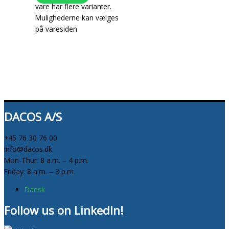
vare har flere varianter.
Mulighederne kan vælges
på varesiden
DACOS A/S
+45 76 30 76 00
info@dacos.dk
Mon-Thur: 8 a.m. – 4 p.m.
Friday: 8 a.m. – 3 p.m.
Dansk
Follow us on LinkedIn!