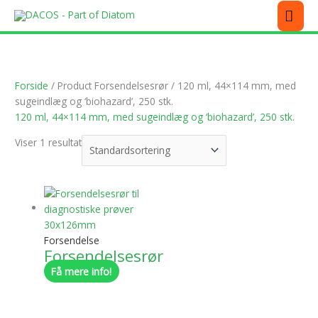
Gå
MEN
til
indholdet
Forside
/ Product Forsendelsesrør / 120 ml, 44×114 mm, med
sugeindlæg og ‘biohazard’, 250 stk.
120 ml, 44×114 mm, med sugeindlæg og ‘biohazard’, 250 stk.
Viser 1 resultat
Dette
vare
har
flere
Forsendelse
Forsendelsesrør
varianter.
Mulighederne
Få mere info!
kan
vælges
på