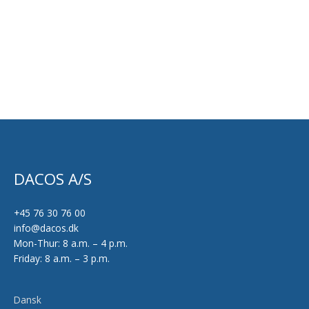
varesiden
DACOS A/S
+45 76 30 76 00
info@dacos.dk
Mon-Thur: 8 a.m. – 4 p.m.
Friday: 8 a.m. – 3 p.m.
Dansk