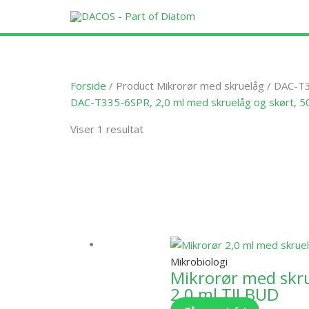
Gå
til
indholdet
Forside
/ Product Mikrorør med skruelåg / DAC-T33
DAC-T335-6SPR, 2,0 ml med skruelåg og skørt, 500
Viser 1 resultat
Dette
vare
har
flere
varianter.
Mikrobiologi
Mulighede
Mikrorør med skr
kan
2,0 ml TILBUD
vælges