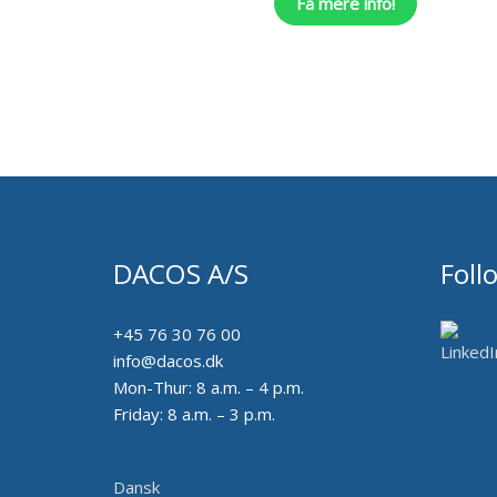
Få mere info!
på
varesiden
DACOS A/S
Foll
+45 76 30 76 00
info@dacos.dk
Mon-Thur: 8 a.m. – 4 p.m.
Friday: 8 a.m. – 3 p.m.
Dansk