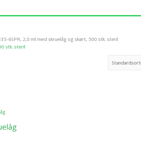
5-6SPR, 2,0 ml med skruelåg og skørt, 500 stk. steril
 stk. steril
rne
uelåg