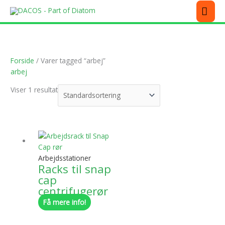
Gå
MEN
til
indholdet
Forside
/ Varer tagged “arbej”
arbej
Viser 1 resultat
Dette
vare
har
Arbejdsstationer
flere
Racks til snap
varianter.
cap
Mulighederne
centrifugerør
kan
Få mere info!
vælges
på
varesiden