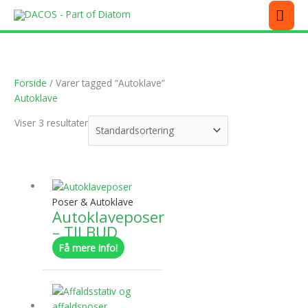
Gå
MEN
til
indholdet
Forside
/ Varer tagged “Autoklave”
Autoklave
Viser 3 resultater
Dette
vare
har
Poser & Autoklave
Autoklaveposer
flere
– TILBUD
varianter.
Mulighederne
Få mere info!
kan
Dette
vælges
vare
på
har
varesiden