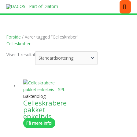
Gå
MEN
til
indholdet
Forside
/ Varer tagged “Celleskraber”
Celleskraber
Viser 1 resultat
Dette
vare
har
Bakteriologi
flere
Celleskrabere
varianter.
pakket
Mulighederne
enkeltvis
kan
Få mere info!
vælges
på
varesiden