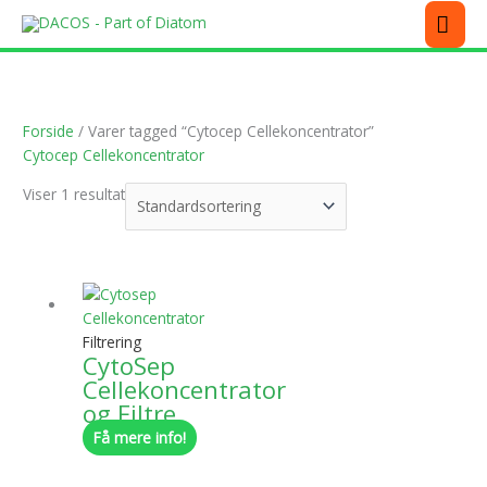
Gå
MEN
til
indholdet
Forside
/ Varer tagged “Cytocep Cellekoncentrator”
Cytocep Cellekoncentrator
Viser 1 resultat
Dette
vare
har
Filtrering
flere
CytoSep
varianter.
Cellekoncentrator
Mulighederne
og Filtre
kan
Få mere info!
vælges
på
varesiden