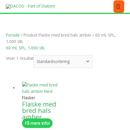
Gå
MEN
til
indholdet
Forside
/ Product Flaske med bred hals amber / 60 ml, SPL,
1.000 stk.
60 ml, SPL, 1.000 stk.
Viser 1 resultat
Dette
vare
har
Flasker
flere
Flaske med
varianter.
bred hals
Mulighederne
amber
kan
Få mere info!
vælges
på