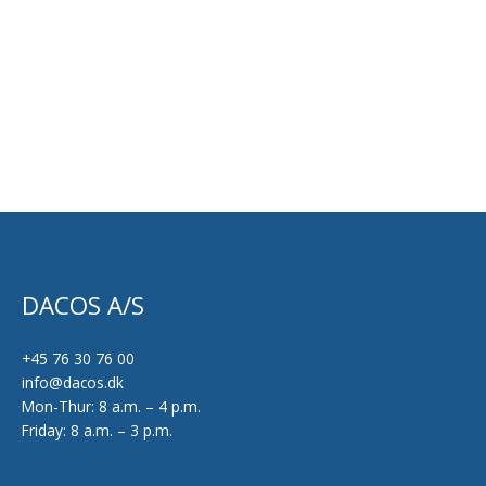
varesiden
DACOS A/S
+45 76 30 76 00
info@dacos.dk
Mon-Thur: 8 a.m. – 4 p.m.
Friday: 8 a.m. – 3 p.m.