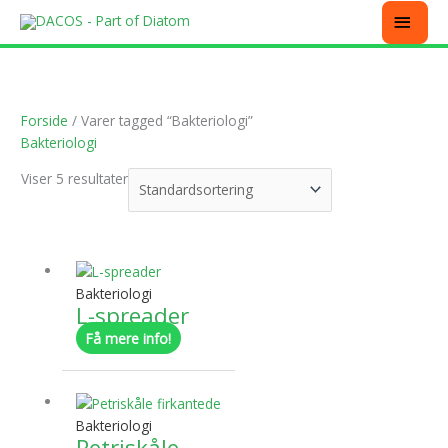
Gå
MEN
til
indholdet
Forside
/ Varer tagged “Bakteriologi”
Bakteriologi
Viser 5 resultater
Dette
vare
har
Bakteriologi
L-spreader
flere
varianter.
Få mere info!
Mulighederne
Dette
kan
vare
vælges
har
på
Bakteriologi
Petriskåle
flere
varesiden