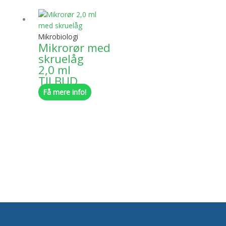
Dette
varesiden
vare
har
Mikrobiologi
flere
Mikrorør med
varianter.
skruelåg
Mulighederne
2,0 ml
kan
TILBUD
vælges
Få mere info!
på
varesiden