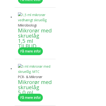
Dette
vare
har
Mikrobiologi
flere
Mikrorør med
varianter.
skruelåg
Mulighederne
1,5 ml
kan
TILBUD
vælges
Få mere info!
på
varesiden
Dette
vare
har
PCR- & Mikrorør
flere
Mikrorør med
varianter.
skruelåg
Mulighederne
5,0 ml
kan
Få mere info!
vælges
på