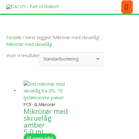
Gå
MEN
til
indholdet
Forside
/ Varer tagged “Mikrorør med skruelåg”
Mikrorør med skruelåg
Viser 4 resultater
Dette
vare
har
flere
PCR- & Mikrorør
varianter.
Mikrorør med
Mulighederne
skruelåg
kan
amber
vælges
5,0 ml
på
Få mere info!
varesiden