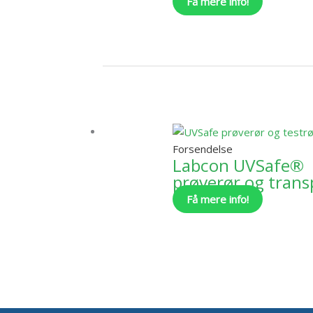
Få mere info!
på
varesiden
Dette
vare
har
flere
varianter.
Forsendelse
Mulighede
Labcon UVSafe®
kan
prøverør og trans
vælges
Få mere info!
på
varesiden