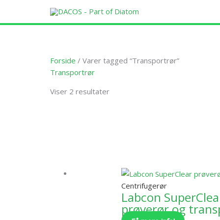
Gå
til
indholdet
Forside
/ Varer tagged “Transportrør”
Transportrør
Viser 2 resultater
Dette
vare
har
flere
varianter.
Centrifugerør
Mulighede
Labcon SuperCle
kan
prøverør og trans
vælges