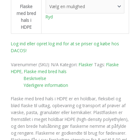
Flaske
med bred
Ryd
hals i
HDPE
Log ind eller opret log ind for at se priser og købe hos
DACOS!
Varenummer (SKU):
N/A
Kategori:
Flasker
Tags:
Flaske
HDPE
,
Flaske med bred hals
Beskrivelse
Yderligere information
Flaske med bred hals i HDPE er en holdbar, fleksibel og
blød flaske til udtag, opbevaring og transport af prøver af
væske, pasta, granulater eller kemikalier. Plastflasken er
fremstillet i meget holdbar HDPE (high-density polyethylen),
og den brede halsåbning gør flaskerne nemme at påfylde
og rengøre. Flaskerne er godkendte til brug for fødevarer.
Flaskerne fås i syv forskellige størrelser fra 8 ml til 5.00 ml.