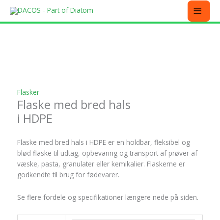
Gå
MEN
til
indholdet
Dette
Dette
Dette
Dette
vare
vare
vare
vare
har
har
har
har
flere
flere
flere
flere
varianter.
varianter.
varianter.
varianter.
Mulighederne
Mulighederne
Mulighederne
Mulighederne
Flasker
kan
kan
kan
kan
Flaske med bred hals
vælges
vælges
vælges
vælges
på
på
på
på
i HDPE
varesiden
varesiden
varesiden
varesiden
Flaske med bred hals i HDPE er en holdbar, fleksibel og
blød flaske til udtag, opbevaring og transport af prøver af
væske, pasta, granulater eller kemikalier. Flaskerne er
godkendte til brug for fødevarer.
Se flere fordele og specifikationer længere nede på siden.