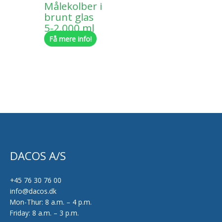
Målekolber i
brunt glas
5-2.000 ml
Få mere info!
DACOS A/S
+45 76 30 76 00
info@dacos.dk
Mon-Thur: 8 a.m. – 4 p.m.
Friday: 8 a.m. – 3 p.m.