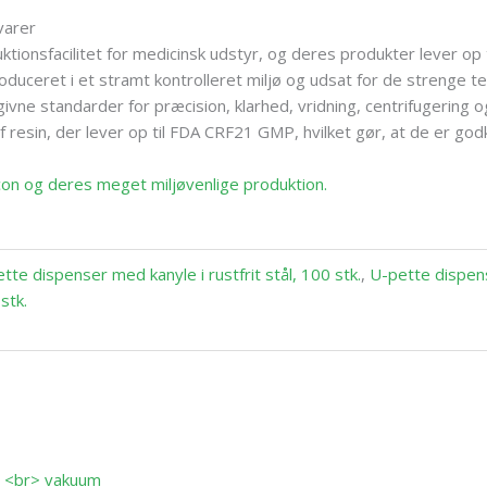
varer
tionsfacilitet for medicinsk udstyr, og deres produkter lever op 
produceret i et stramt kontrolleret miljø og udsat for de strenge
ivne standarder for præcision, klarhed, vridning, centrifugering og
 resin, der lever op til FDA CRF21 GMP, hvilket gør, at de er god
con og deres meget miljøvenlige produktion.
tte dispenser med kanyle i rustfrit stål, 100 stk.
,
U-pette dispense
stk.