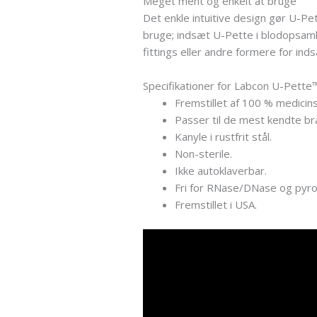
Meget ment og enkelt at bruge
Det enkle intuitive design gør U-Pet
bruge; indsæt U-Pette i blodopsamlin
fittings eller andre formere for ind
Specifikationer for Labcon U-Pette
Fremstillet af 100 % medicins
Passer til de mest kendte br
Kanyle i rustfrit stål.
Non-sterile.
Ikke autoklaverbar.
Fri for RNase/DNase og pyr
Fremstillet i USA.