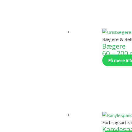
Bægere & Beh
Bægere
60 – 200
Få mere inf
Forbrugsartikl
Kanylesp