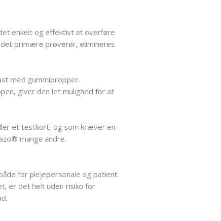
t enkelt og effektivt at overføre
e det primære prøverør, elimineres
plast med gummipropper.
en, giver den let mulighed for at
ller et testkort, og som kræver en
brazo® mange andre.
åde for plejepersonale og patient.
 er det helt uden risiko for
ud.