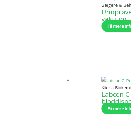
Bægere & Beh
Urinprøve
vakuum
Få mere inf
Klinisk Biokemi
Labcon C
bloddisp
Få mere inf