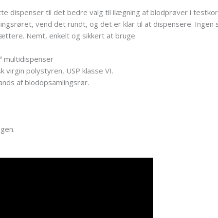
te dispenser til det bedre valg til ilægning af blodprøver i testko
gsrøret, vend det rundt, og det er klar til at dispensere. Ingen s
sættere. Nemt, enkelt og sikkert at bruge.
™ multidispenser
k virgin polystyren, USP klasse VI.
ands af blodopsamlingsrør.
ogen.