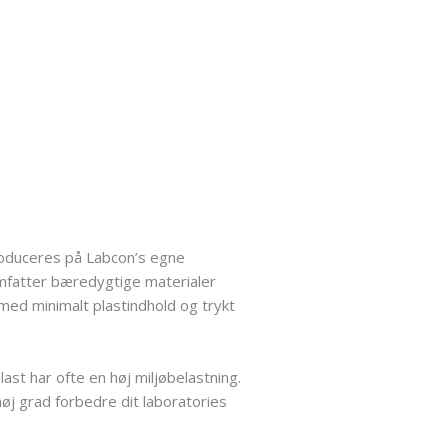
roduceres på Labcon’s egne
 omfatter bæredygtige materialer
med minimalt plastindhold og trykt
ast har ofte en høj miljøbelastning.
høj grad forbedre dit laboratories