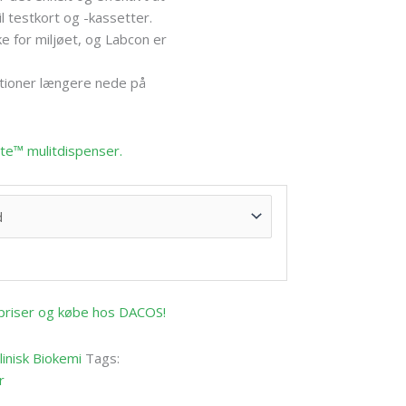
il testkort og -kassetter.
 for miljøet, og Labcon er
ationer længere nede på
te™ mulitdispenser.
e priser og købe hos DACOS!
linisk Biokemi
Tags:
r