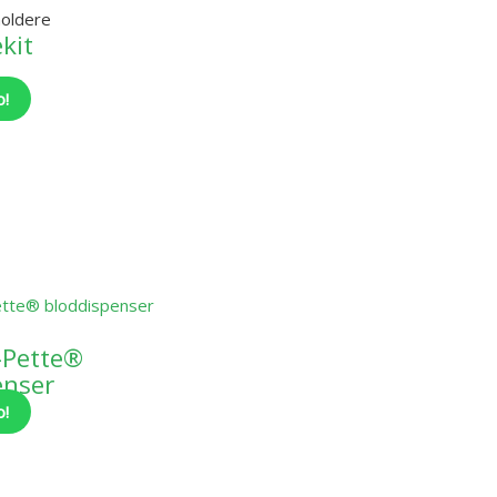
oldere
kit
o!
-Pette®
enser
o!