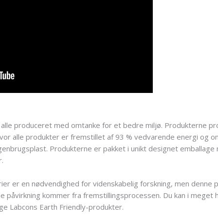
 alle produceret med omtanke for et bedre miljø. Produkterne p
n, hvor alle produkter er fremstillet af 93 % vedvarende energi og
enbrugsplast. Produkterne er pakket i unikt designet emballage 
.
rier er en nødvendighed for videnskabelig forskning, men denne pl
nne påvirkning kommer fra fremstillingsprocessen. Du kan i meget 
ge Labcons Earth Friendly-produkter.