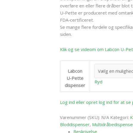
overføre en eller flere dråber blot t
U-Pette er produceret med omtanke
FDA-certificeret.
Se mange flere fordele og specifik
siden.
Klik og se videom om Labcon U-Pet
Labcon
U-Pette
Ryd
dispenser
Log ind eller opret log ind for at s
Varenummer (SKU):
N/A
Kategori:
K
Bloddispenser
,
Multidråbedispense
Beskrivelse