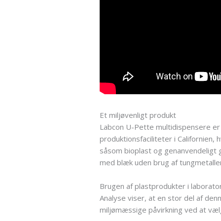
Et miljøvenligt produkt
Labcon U-Pette multidispensere er
produktionsfaciliteter i Californie
såsom bioplast og genanvendeligt g
med blæk uden brug af tungmetaller
Brugen af plastprodukter i laborato
Analyse viser, at en stor del af de
miljømæssige påvirkning ved at væl