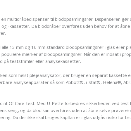
en multidråbedispenser til blodopsamlingsrør. Dispenseren gør de
kort og -kassetter. Da bloddråber overføres uden behov for at åbn
rer.
l alle 13 mm og 16 mm standard blodopsamlingsrør i glas eller 
 populære mærker af blodopsamlingsrør. Når den er indsat i propp
d på teststrimler eller analysekassetter.
ilken som helst plejeanalysator, der bruger en separat kassette e
l bærbare analyseapparater så som Abbott®, i-Stat®, Helena®, A
int Of Care-test. Med U-Pette forbedres sikkerheden ved test b
ens seng, og da blod kan overføres uden at åbne selve prøverøret,
ring. Da der ikke skal bruges kapillarrør i glas udgås risiko for br