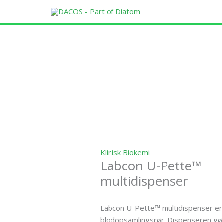
Gå
til
indholdet
Klinisk Biokemi
Labcon U-Pette™
multidispenser
Labcon U-Pette™ multidispenser er 
blodopsamlingsrør. Dispenseren gør 