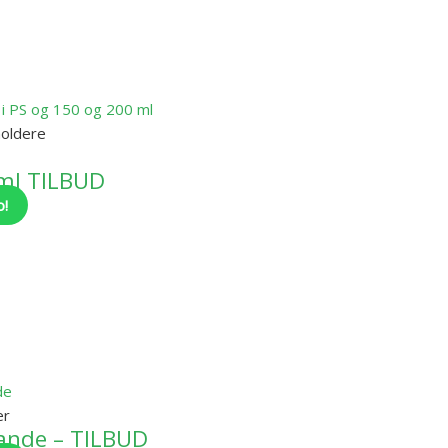
oldere
 ml TILBUD
o!
er
ande – TILBUD