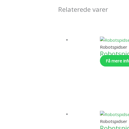
Relaterede varer
Robotspidser
Robotspid
Få mere inf
Robotspidser
Robotspid