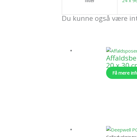
filter
24 x 96
Du kunne også være int
Affaldsbe
20 x 30 c
Få mere inf
Celledyrknings