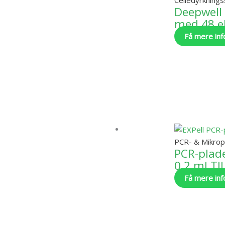
Deepwell
med 48 el
Få mere inf
PCR- & Mikrop
PCR-plad
0,2 ml T
Få mere inf