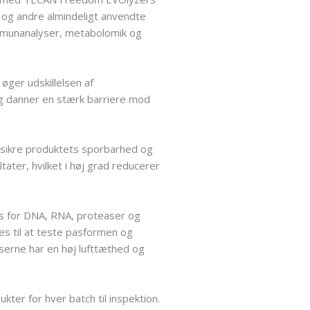
 og andre almindeligt anvendte
immunanalyser, metabolomik og
 øger udskillelsen af
og danner en stærk barriere mod
 sikre produktets sporbarhed og
ater, hvilket i høj grad reducerer
es for DNA, RNA, proteaser og
es til at teste pasformen og
dserne har en høj lufttæthed og
ter for hver batch til inspektion.