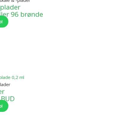
 plader
ler 96 brønde
o!
lader
er
ILBUD
o!