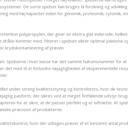
systemer. De sorte spidser kan bruges til forskning og udvikling
ering med høj kapacitet inden for genomik, proteomik, cytomik, 
retention polypropylen, der giver en ekstra glat inderside, hvilket
e dråbe kommer med. Filteret i spidsen sikrer optimal ydeevne 
for krydskontaminering af prøven.
rum. Spidserne i hver kasse har det samme hulrumsnummer for at
er det med til at forbedre nøjagtigheden af eksperimentelle result
ter.
llet under streng kvalitetsstyring og kontroltests, hvor de test
jagtig pasform, der sikres ved at meget fintfølende udstyr brug
teren for at sikre, at de passer perfekt og er lufttætte. At spi
niske præcision af produkterne.
alitetskontrol, hvor der udtages prøver af et bestemt antal produk