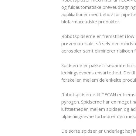
og fuldautomatiske prøveudtagnings
applikationer med behov for pipett
biofarmaceutiske produkter.
Robotspidserne er fremstillet i low 
prøvemateriale, så selv den mindst
aerosoler samt eliminerer risikoen 
Spidserne er pakket i separate hul
ledningsevnens ensartethed. Dertil 
forskellen mellem de enkelte produk
Robotspidserne til TECAN er fremsti
pyrogen. Spidserne har en meget nø
lufttætheden mellem spidsen og adap
tilpasningsevne forbedrer den meka
De sorte spidser er underlagt høj kv