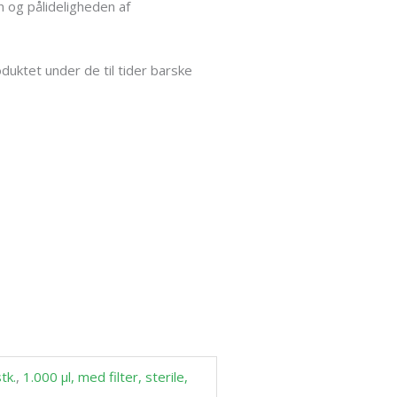
n og pålideligheden af
duktet under de til tider barske
tk.
,
1.000 µl, med filter, sterile,