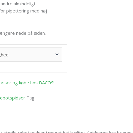
g andre almindeligt
or pipettering med høj
 længere nede på siden.
e priser og købe hos DACOS!
obotspidser
Tag:
er sterile robotspidser i meget høj kvalitet. Spidserne kan br