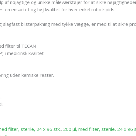
lp af nøjagtige og unikke måleværktøjer for at sikre nøjagtighede
s en ensartet og høj kvalitet for hver enkel robotspids.
 slagfast blisterpakning med tykke vægge, er med til at sikre pro
d filter til TECAN
) i medicinsk kvalitet.
sering uden kemiske rester.
.
.
l.
med filter, sterile, 24 x 96 stk.
,
200 µl, med filter, sterile, 24 x 96 s