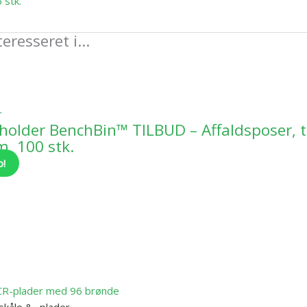
 stk.
eresseret i…
holder BenchBin™ TILBUD – Affaldsposer, 
m, 100 stk.
o!
skåle & -plader