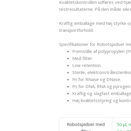
Kvalitetskontrollen udføres ved hjæ
testresultaterne. På den måde sikre
Kraftig emballage med høj styrke og
transportforhold.
Specifikationer for Robotspidser me
Fremstille af polypropylen (PP
Med filter.
Low retention.
Sterile, elektronstrålesterili
Fri for RNase og DNase.
Fri for DNA, RNA og pyrogen
Kraftig og slagfast emballage
Høj kvalitetsstyring og kontro
Robotspidser med
50 µl, 