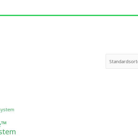
rne
e™
ystem