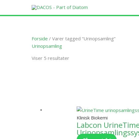
Gå
til
indholdet
Forside
/ Varer tagged “Urinopsamling”
Urinopsamling
Viser 5 resultater
Dette
vare
har
flere
varianter.
Klinisk Biokemi
Mulighede
Labcon UrineTim
kan
Urinopsamlingss
vælges