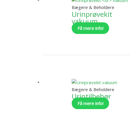
varianter.
Bægere & Beholdere
Mulighede
Urinprøvekit
kan
vakuum
vælges
Få mere info!
på
varesiden
Dette
vare
har
flere
varianter.
Bægere & Beholdere
Mulighede
Urintilbehør
kan
Få mere info!
vælges
på
varesiden