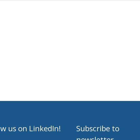
rne
ow us on LinkedIn!
Subscribe to
newsletter