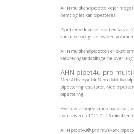
AHN multikanalpipette vejer meget l
nemt og let kan pipetteres.
Pipetterne leveres med en farvet ’
kan man hurtigt se, hvilken volumen 
AHN multikanalpipetten er ekstremt 
kalibreringsindstillingerne over lang
AHN pipet4u pro multik
Med AHN pipet4u® pro Multikanalpi
pipetteringresultater. Med pipette
pipettering.
Hvis der arbejdes med handsker, er
autoklaveres 121° C i 15 minutter.
AHN pipet4u® pro multikanalpipett