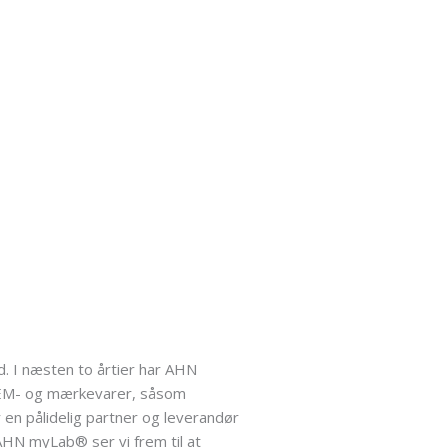
. I næsten to årtier har AHN
r OEM- og mærkevarer, såsom
 en pålidelig partner og leverandør
AHN myLab® ser vi frem til at