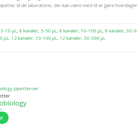
etter til dit laboratorie, der kan være med til at gøre hverdagen
0,5-10 µL
,
8 kanaler, 5-50 µL
,
8 kanaler, 10-100 µL
,
8 kanaler, 30-
50 µL
,
12 kanaler, 10-100 µL
,
12 kanaler, 30-300 µL
petter
obiology
r
o!