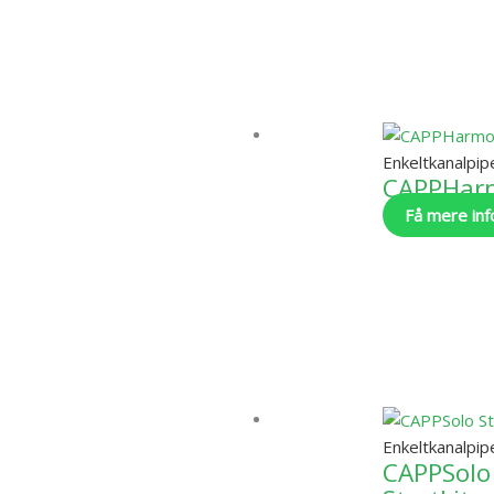
Enkeltkanalpip
CAPPHarmo
Få mere inf
Enkeltkanalpip
CAPPSolo