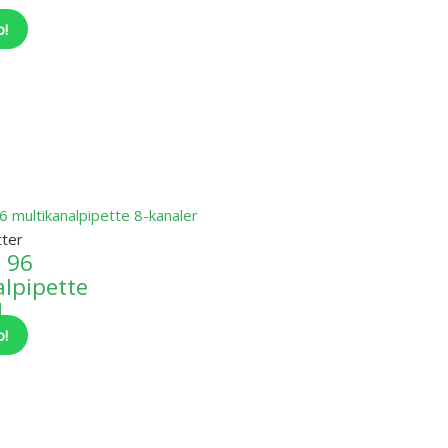
o!
tter
 96
lpipette
l
o!