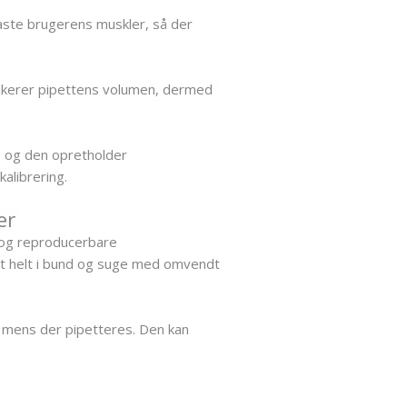
laste brugerens muskler, så der
ndikerer pipettens volumen, dermed
, og den opretholder
kalibrering.
er
 og reproducerbare
et helt i bund og suge med omvendt
, mens der pipetteres. Den kan