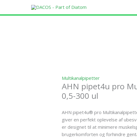
Gå
til
indholdet
Multikanalpipetter
AHN pipet4u pro Mul
0,5-300 ul
AHN pipet4u® pro Multikanalpipett
giver en perfekt oplevelse af ubesv
er designet til at minimere muskel
brugerkomforten og forhindre gent