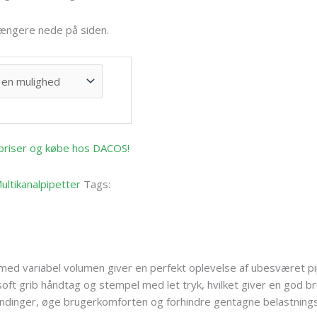
 længere nede på siden.
e priser og købe hos DACOS!
ultikanalpipetter
Tags:
med variabel volumen giver en perfekt oplevelse af ubesværet pi
soft grib håndtag og stempel med let tryk, hvilket giver en god b
ændinger, øge brugerkomforten og forhindre gentagne belastning