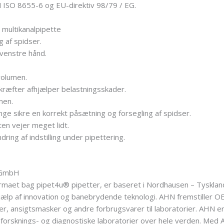
 ISO 8655-6 og EU-direktiv 98/79 / EG.
 multikanalpipette
 af spidser.
 venstre hånd.
 volumen.
 kræfter afhjælper belastningsskader.
men.
ge sikre en korrekt påsætning og forsegling af spidser.
ten vejer meget lidt.
ring af indstilling under pipettering.
e GmbH
maet bag pipet4u® pipetter, er baseret i Nordhausen – Tyskland
d hjælp af innovation og banebrydende teknologi. AHN fremstille
er, ansigtsmasker og andre forbrugsvarer til laboratorier. AHN er
, forsknings- og diagnostiske laboratorier over hele verden. Med 