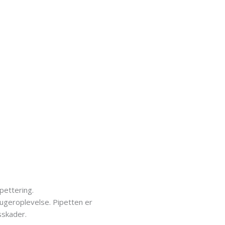
pettering.
rugeroplevelse. Pipetten er
sskader.