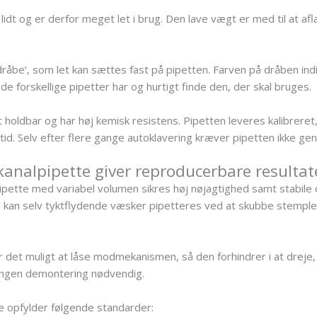
idt og er derfor meget let i brug. Den lave vægt er med til at af
dråbe’, som let kan sættes fast på pipetten. Farven på dråben i
de forskellige pipetter har og hurtigt finde den, der skal bruges.
holdbar og har høj kemisk resistens. Pipetten leveres kalibreret
 tid. Selv efter flere gange autoklavering kræver pipetten ikke gen
analpipette giver reproducerbare resultat
pette med variabel volumen sikres høj nøjagtighed samt stabile
n kan selv tyktflydende væsker pipetteres ved at skubbe stempl
 det muligt at låse modmekanismen, så den forhindrer i at dreje
 Ingen demontering nødvendig.
e opfylder følgende standarder: