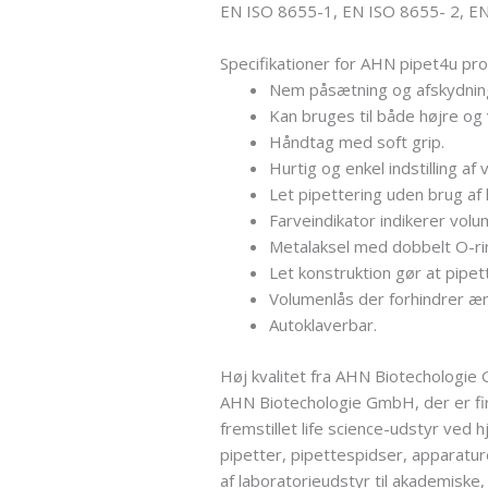
EN ISO 8655-1, EN ISO 8655- 2, EN
Specifikationer for AHN pipet4u pro
Nem påsætning og afskydning
Kan bruges til både højre og
Håndtag med soft grip.
Hurtig og enkel indstilling af
Let pipettering uden brug af
Farveindikator indikerer volu
Metalaksel med dobbelt O-rin
Let konstruktion gør at pipet
Volumenlås der forhindrer ænd
Autoklaverbar.
Høj kvalitet fra AHN Biotechologi
AHN Biotechologie GmbH, der er fir
fremstillet life science-udstyr ve
pipetter, pipettespidser, apparatur
af laboratorieudstyr til akademiske