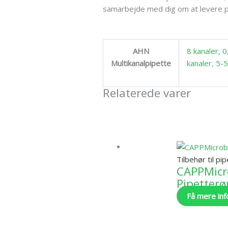
samarbejde med dig om at levere pip
AHN
8 kanaler, 
Multikanalpipette
kanaler, 5-
Relaterede varer
Tilbehør til pi
CAPPMicr
Pipetterø
Få mere inf