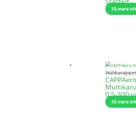
Startkit
Få mere inf
Multikanalpipe
CAPPAero
Multikana
0,5-300 u
Få mere inf