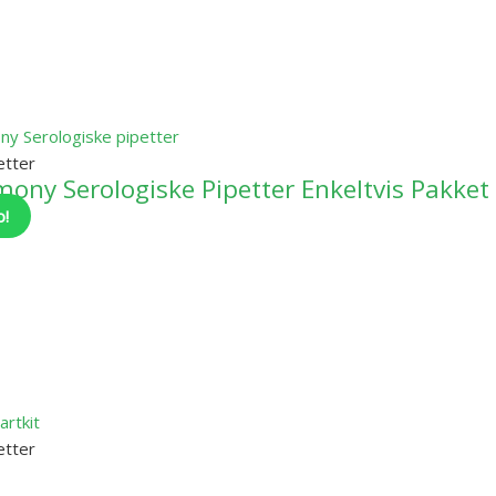
etter
ny Serologiske Pipetter Enkeltvis Pakket
o!
etter