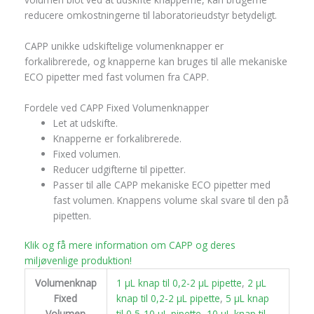
reducere omkostningerne til laboratorieudstyr betydeligt.
CAPP unikke udskiftelige volumenknapper er
forkalibrerede, og knapperne kan bruges til alle mekaniske
ECO pipetter med fast volumen fra CAPP.
Fordele ved CAPP Fixed Volumenknapper
Let at udskifte.
Knapperne er forkalibrerede.
Fixed volumen.
Reducer udgifterne til pipetter.
Passer til alle CAPP mekaniske ECO pipetter med
fast volumen. Knappens volume skal svare til den på
pipetten.
Klik og få mere information om CAPP og deres
miljøvenlige produktion!
Volumenknap
1 µL knap til 0,2-2 µL pipette
,
2 µL
Fixed
knap til 0,2-2 µL pipette
,
5 µL knap
Volumen
til 0,5-10 µL pipette
,
10 µL knap til