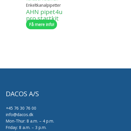
Enkeltkanalpipetter
AHN pipet4u
pro startkit
Få mere info!
DACOS A/S
+45 76 30 76 00
info@dacos.dk
Mon-Thur: 8 a.m. – 4 p.m.
Friday: 8 a.m. – 3 p.m.