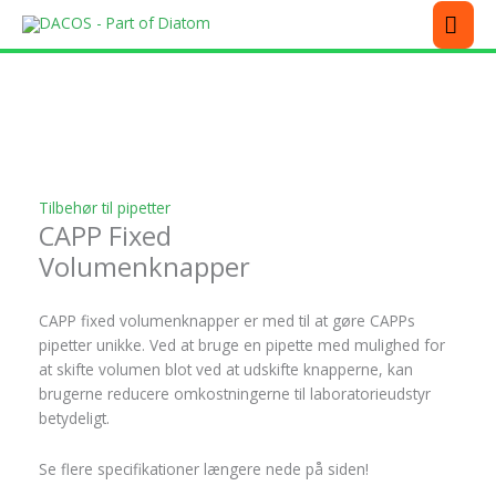
Gå
MEN
til
indholdet
Dette
Dette
Dette
Dette
vare
vare
vare
vare
har
har
har
har
flere
flere
flere
flere
varianter.
varianter.
varianter.
varianter.
Mulighederne
Mulighederne
Mulighederne
Mulighederne
Tilbehør til pipetter
kan
kan
kan
kan
CAPP Fixed
vælges
vælges
vælges
vælges
på
på
på
på
Volumenknapper
varesiden
varesiden
varesiden
varesiden
CAPP fixed volumenknapper er med til at gøre CAPPs
pipetter unikke. Ved at bruge en pipette med mulighed for
at skifte volumen blot ved at udskifte knapperne, kan
brugerne reducere omkostningerne til laboratorieudstyr
betydeligt.
Se flere specifikationer længere nede på siden!