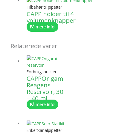
Tilbehør til pipetter
CAPP holder til 4
volumenknapper
Få mere info!
Relaterede varer
Forbrugsartikler
CAPPOrigami
Reagens
Reservoir, 30
– 40 ml
Få mere info!
Enkeltkanalpipetter