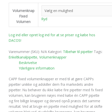
Volumenknap
Fixed
Ryd
Volumen
Log ind eller opret log ind for at se priser og købe hos
DACOS!
Varenummer (SKU):
N/A
Kategori:
Tilbehør til pipetter
Tags:
Enkeltkanalpipette
,
Volumenknapper
Beskrivelse
Yderligere information
CAPP fixed volumenknapper er med til at gøre CAPPs
pipetter unikke og adskiller dem fra markedets andre
pipetter. Nu behøver du ikke købe fire pipetter med fx fixed
volumen, kan brugeren nøjes med købe én CAPP pipette
og fire billige knapper og derved opnå præcis det samme
resultat. Ved at bruge en pipette med mulighed for at skifte
volumen blot ved at udskifte knapperne, kan brugerne