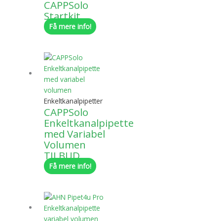
CAPPSolo
Startkit
Få mere info!
Enkeltkanalpipetter
CAPPSolo
Enkeltkanalpipette
med Variabel
Volumen
TILBUD
Få mere info!