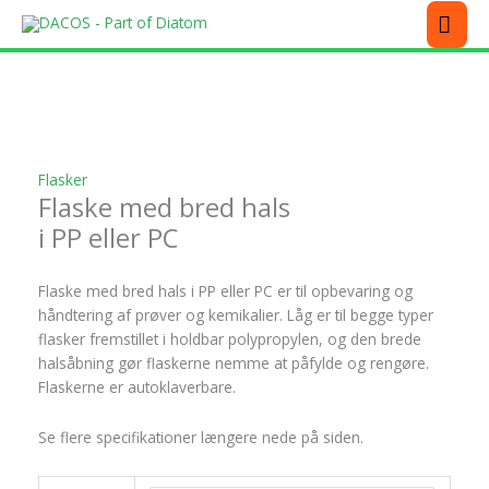
Gå
MEN
til
indholdet
Dette
Dette
Dette
Dette
vare
vare
vare
vare
har
har
har
har
flere
flere
flere
flere
varianter.
varianter.
varianter.
varianter.
Flasker
Mulighederne
Mulighederne
Mulighederne
Mulighederne
Flaske med bred hals
kan
kan
kan
kan
i PP eller PC
vælges
vælges
vælges
vælges
på
på
på
på
varesiden
varesiden
varesiden
varesiden
Flaske med bred hals i PP eller PC er til opbevaring og
håndtering af prøver og kemikalier. Låg er til begge typer
flasker fremstillet i holdbar polypropylen, og den brede
halsåbning gør flaskerne nemme at påfylde og rengøre.
Flaskerne er autoklaverbare.
Se flere specifikationer længere nede på siden.