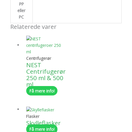
PP
eller
PC
Relaterede varer
Centrifugerør
NEST
Centrifugerør
250 ml & 500
ml
Få mere info!
Flasker
Skylleflasker
Få mere info!