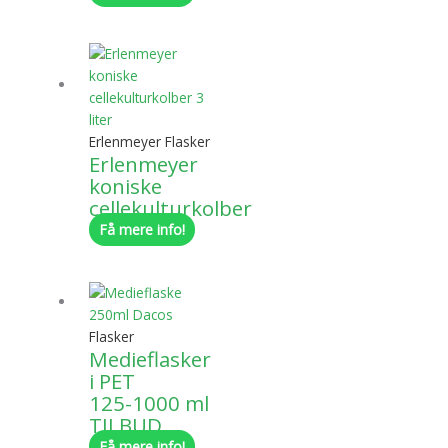
Erlenmeyer Flasker
Erlenmeyer
koniske
cellekulturkolber
Få mere info!
Flasker
Medieflasker
i PET
125-1000 ml
TILBUD
Få mere info!