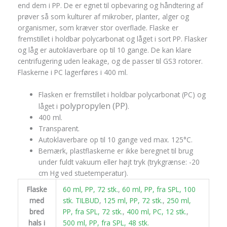
end dem i PP. De er egnet til opbevaring og håndtering af
prøver så som kulturer af mikrober, planter, alger og
organismer, som kræver stor overflade. Flaske er
fremstillet i holdbar polycarbonat og låget i sort PP. Flasker
og låg er autoklaverbare op til 10 gange. De kan klare
centrifugering uden leakage, og de passer til GS3 rotorer.
Flaskerne i PC lagerføres i 400 ml.
Flasken er fremstillet i holdbar polycarbonat (PC) og
polypropylen (PP)
låget i
.
400 ml.
Transparent.
Autoklaverbare op til 10 gange ved max. 125°C.
Bemærk, plastflaskerne er ikke beregnet til brug
under fuldt vakuum eller højt tryk (trykgrænse: -20
cm Hg ved stuetemperatur).
Flaske
60 ml, PP, 72 stk.
,
60 ml, PP, fra SPL, 100
med
stk. TILBUD
,
125 ml, PP, 72 stk.
,
250 ml,
bred
PP, fra SPL, 72 stk.
,
400 ml, PC, 12 stk.
,
hals i
500 ml, PP, fra SPL, 48 stk.