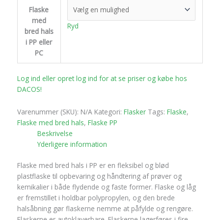
Flaske
med
Ryd
bred hals
i PP eller
PC
Log ind eller opret log ind for at se priser og købe hos
DACOS!
Varenummer (SKU):
N/A
Kategori:
Flasker
Tags:
Flaske
,
Flaske med bred hals
,
Flaske PP
Beskrivelse
Yderligere information
Flaske med bred hals i PP er en fleksibel og blød
plastflaske til opbevaring og håndtering af prøver og
kemikalier i både flydende og faste former. Flaske og låg
er fremstillet i holdbar polypropylen, og den brede
halsåbning gør flaskerne nemme at påfylde og rengøre.
Flaskerne er autoklaverbare. Flaskerne lagerføres i fire