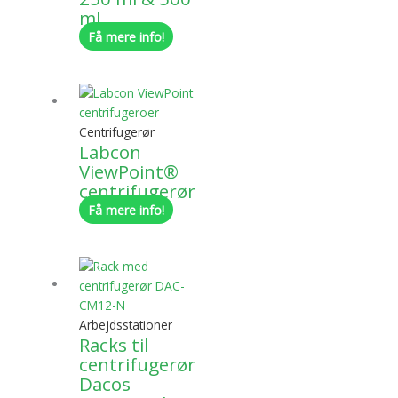
ml
Få mere info!
Centrifugerør
Labcon
ViewPoint®
centrifugerør
Få mere info!
Arbejdsstationer
Racks til
centrifugerør
Dacos