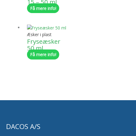
15 – 50 ml
Få mere info!
Æsker i plast
Fryseæsker
50 ml
Få mere info!
DACOS A/S