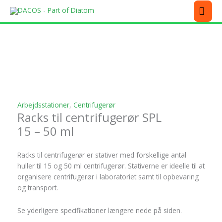
Gå
MEN
til
indholdet
Dette
Dette
Dette
Dette
vare
vare
vare
vare
har
har
har
har
flere
flere
flere
flere
varianter.
varianter.
varianter.
varianter.
Mulighederne
Mulighederne
Mulighederne
Mulighederne
kan
kan
kan
kan
Arbejdsstationer
,
Centrifugerør
vælges
vælges
vælges
vælges
Racks til centrifugerør SPL
på
på
på
på
varesiden
varesiden
varesiden
varesiden
15 – 50 ml
Racks til centrifugerør er stativer med forskellige antal
huller til 15 og 50 ml centrifugerør. Stativerne er ideelle til at
organisere centrifugerør i laboratoriet samt til opbevaring
og transport.
Se yderligere specifikationer længere nede på siden.