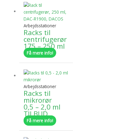
Arbejdsstationer
Racks til
centrifugerør
175 – 250 ml
Få mere info!
Dette
vare
har
Arbejdsstationer
flere
Racks til
varianter.
mikrorør
Mulighederne
0,5 – 2,0 ml
kan
TILBUD
vælges
Få mere info!
på
varesiden
Dette