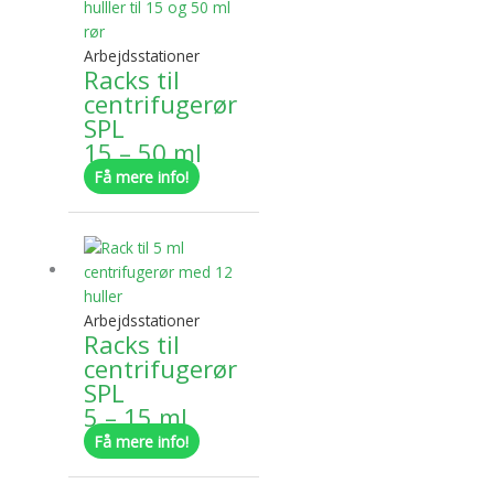
flere
varianter.
Arbejdsstationer
Mulighederne
Racks til
kan
centrifugerør
vælges
SPL
på
15 – 50 ml
varesiden
Få mere info!
Dette
vare
har
flere
Arbejdsstationer
varianter.
Racks til
Mulighederne
centrifugerør
kan
SPL
vælges
5 – 15 ml
på
Få mere info!
varesiden