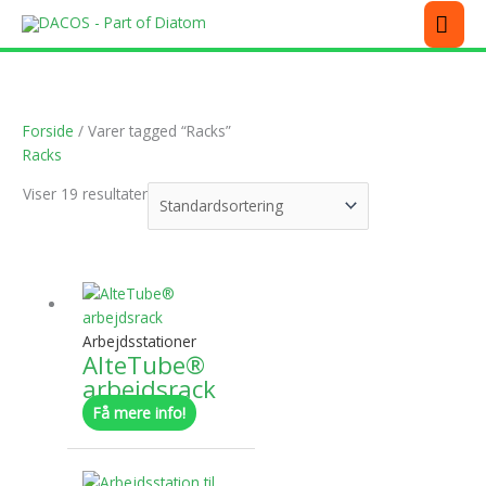
Gå
MEN
til
indholdet
Forside
/ Varer tagged “Racks”
Racks
Viser 19 resultater
Dette
vare
har
Arbejdsstationer
flere
AlteTube®
varianter.
arbejdsrack
Mulighederne
Få mere info!
kan
vælges
Dette
på
vare
varesiden