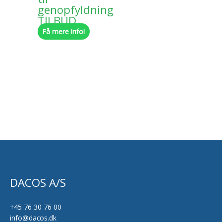
genopfyldning
TILBUD
Få mere info!
DACOS A/S
+45 76 30 76 00
info@dacos.dk