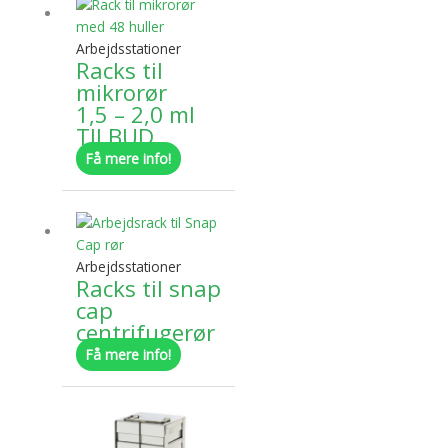
vare
har
Arbejdsstationer
flere
Racks til
varianter.
mikrorør
Mulighederne
1,5 – 2,0 ml
kan
TILBUD
vælges
Få mere info!
på
varesiden
Dette
vare
har
Arbejdsstationer
flere
Racks til snap
varianter.
cap
Mulighederne
centrifugerør
kan
Få mere info!
vælges
på
Dette
varesiden
vare
har