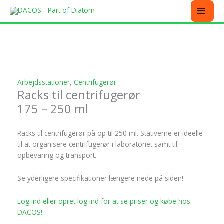
Gå
MEN
til
indholdet
Dette
Dette
Dette
Dette
Dette
vare
vare
vare
vare
vare
har
har
har
har
har
flere
flere
flere
flere
flere
varianter.
varianter.
varianter.
varianter.
varianter.
Arbejdsstationer
,
Centrifugerør
Mulighederne
Mulighederne
Mulighederne
Mulighederne
Mulighederne
Racks til centrifugerør
kan
kan
kan
kan
kan
175 – 250 ml
vælges
vælges
vælges
vælges
vælges
på
på
på
på
på
varesiden
varesiden
varesiden
varesiden
varesiden
Racks til centrifugerør på op til 250 ml. Stativerne er ideelle
til at organisere centrifugerør i laboratoriet samt til
opbevaring og transport.
Se yderligere specifikationer længere nede på siden!
Log ind eller opret log ind for at se priser og købe hos
DACOS!