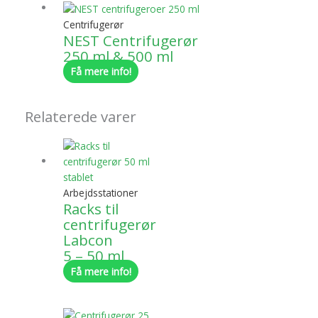
Centrifugerør
NEST Centrifugerør
250 ml & 500 ml
Få mere info!
Relaterede varer
Arbejdsstationer
Racks til
centrifugerør
Labcon
5 – 50 ml
Få mere info!