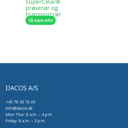
SuperClear®
prøverør og
transportrør
Få mere info!
DACOS A/S
+45 76 30 76 00
info@dacos.dk
Mon-Thur: 8 a.m. – 4 p.m.
Friday: 8 a.m. – 3 p.m.