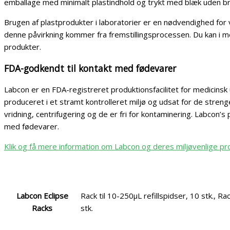
emballage med minimalt plastindhold og trykt med blæk uden br
Brugen af plastprodukter i laboratorier er en nødvendighed for v
denne påvirkning kommer fra fremstillingsprocessen. Du kan i m
produkter.
FDA-godkendt til kontakt med fødevarer
Labcon er en FDA-registreret produktionsfacilitet for medicinsk 
produceret i et stramt kontrolleret miljø og udsat for de stren
vridning, centrifugering og de er fri for kontaminering. Labcon’s
med fødevarer.
Klik og få mere information om Labcon og deres miljøvenlige pr
Labcon Eclipse
Rack til 10-250µL refillspidser, 10 stk., Ra
Racks
stk.