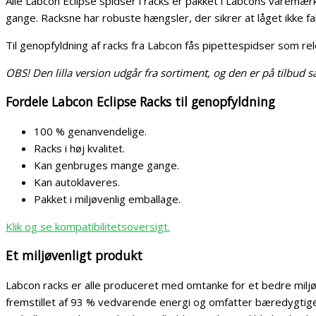
Alle Labcon Eclipse spidser i racks er pakket i Labcons varemær
gange. Racksne har robuste hængsler, der sikrer at låget ikke fa
Til genopfyldning af racks fra Labcon fås pipettespidser som re
OBS! Den lilla version udgår fra sortiment, og den er på tilbud s
Fordele Labcon Eclipse Racks til genopfyldning
100 % genanvendelige.
Racks i høj kvalitet.
Kan genbruges mange gange.
Kan autoklaveres.
Pakket i miljøvenlig emballage.
Klik og se kompatibilitetsoversigt.
Et miljøvenligt produkt
Labcon racks er alle produceret med omtanke for et bedre miljø.
fremstillet af 93 % vedvarende energi og omfatter bæredygtige