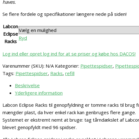
haves.
Se flere fordele og specifikationer længere nede på siden!
Labcon
Eclipse
Ryd
Racks
Log ind eller opret log ind for at se priser og købe hos DACOS!
Varenummer (SKU):
N/A
Kategorier:
Pipettespidser
,
Pipettespid
Tags:
Pipettespidser
,
Racks
,
refill
Beskrivelse
Yderligere information
Labcon Eclipse Racks til genopfyldning er tomme racks til brug 
mængder plast, da hver enkel rack kan genbruges flere gange.
Systemet er ekstremt nemt at bruge: tag tårndækslet af Labcon 
blevet genopfyldt med 96 spidser.