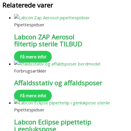
Relaterede varer
Pipettespidser
Labcon ZAP Aerosol
filtertip sterile TILBUD
Få mere info!
Forbrugsartikler
Affaldsstativ og affaldsposer
Få mere info!
Pipettespidser
Labcon Eclipse pipettetip
i genlukspose