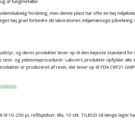
ug af tungmetaller.
idenskabelig forskning, men denne plast har ofte en høj miljøbelas
eget høj grad forbedre dit laboratories miljømæssige påvirkning 
udstyr, og deres produkter lever op til den højeste standard for kv
ge test- og ydeevneprocedurer. Labcon’s produkter opfylder alle a
 produkter er produceret af resin, der lever op til FDA CRF21 GMP,
oduktion.
ck til 10-250 µL refilspidser, lilla, 10 stk. TILBUD så længe lager h