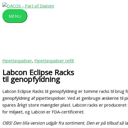
Gå
MENU
Dette
Dette
Dette
Dette
til
vare
vare
vare
vare
MENU
indholdet
har
har
har
har
flere
flere
flere
flere
varianter.
varianter.
varianter.
varianter.
Mulighederne
Mulighederne
Mulighederne
Mulighederne
kan
kan
kan
kan
vælges
vælges
vælges
vælges
på
på
på
på
Pipettespidser
,
Pipettespidser refill
varesiden
varesiden
varesiden
varesiden
Labcon Eclipse Racks
til genopfyldning
Labcon Eclipse Racks til genopfyldning er tomme racks til brug f
genopfyldning af pipettespidser. Ved at genbruge æskerne til p
spares årligt store mængder plast. Labcon racks er producere
for miljøet, og Labcon er FDA-certificeret.
OBS! Den lilla version udgår fra sortiment. Den er på tilbud så 