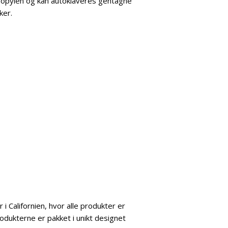
ypropylen og kan autoklaveres gentagne
ker.
 Californien, hvor alle produkter er
dukterne er pakket i unikt designet