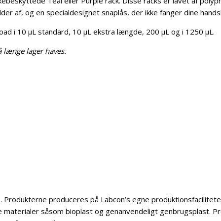
kebeskyttede Teal eller Purple rack. Disse racks er lavet af pol
lder af, og en specialdesignet snaplås, der ikke fanger dine hands
load i 10 µL standard, 10 µL ekstra længde, 200 µL og i 1250 µL.
å længe lager haves.
 Produkterne produceres på Labcon’s egne produktionsfaciliteter i
 materialer såsom bioplast og genanvendeligt genbrugsplast. Pro