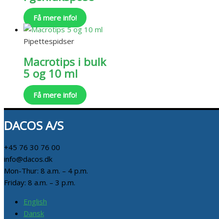
Få mere info!
Pipettespidser
Macrotips i bulk
5 og 10 ml
Få mere info!
DACOS A/S
+45 76 30 76 00
info@dacos.dk
Mon-Thur: 8 a.m. – 4 p.m.
Friday: 8 a.m. – 3 p.m.
English
Dansk