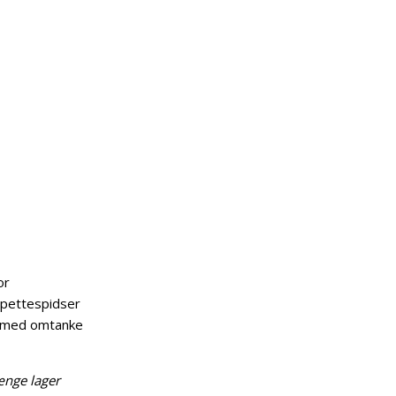
or
ipettespidser
t med omtanke
længe lager