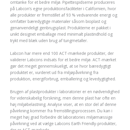
omtanke for et bedre miljø. Pipettespidserne produceres
på Labcon’s egne produktionsfaciliteter i Californien, hvor
alle produkter er fremstillet af 93 % vedvarende energi og
omfatter bæredygtige materialer såsom bioplast og
genanvendeligt genbrugsplast. Produkterne er pakket i
unikt designet emballage med minimalt plastindhold og
trykt med blæk uden brug af tungmetaller.
Labcon har mere end 100 ACT-mærkede produkter, der
validerer Labcons indsats for et bedre miljø. ACT-mærket
gør det meget gennemskueligt, at se hvor bæredygtigt
produktet er, vurderet ud fra miljøpåvirkning fra
produktion, energiforbrug, emballering og levedygtighed.
Brugen af plastprodukter i laboratorier er en nødvendighed
for videnskabelig forskning, men denne plast har ofte en
høj miljøbelastning. Analyse viser, at en stor del af denne
påvirkning kommer fra fremstillingsprocessen. Du kan i
meget høj grad forbedre dit laboratories miljømæssige
påvirkning ved at vælge Labcons Earth Friendly-produkter,
der er ACT-mærkede.