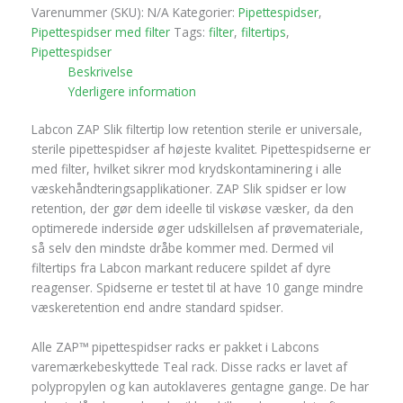
Varenummer (SKU):
N/A
Kategorier:
Pipettespidser
,
Pipettespidser med filter
Tags:
filter
,
filtertips
,
Pipettespidser
Beskrivelse
Yderligere information
Labcon ZAP Slik filtertip low retention sterile er universale,
sterile pipettespidser af højeste kvalitet. Pipettespidserne er
med filter, hvilket sikrer mod krydskontaminering i alle
væskehåndteringsapplikationer. ZAP Slik spidser er low
retention, der gør dem ideelle til viskøse væsker, da den
optimerede inderside øger udskillelsen af prøvemateriale,
så selv den mindste dråbe kommer med. Dermed vil
filtertips fra Labcon markant reducere spildet af dyre
reagenser. Spidserne er testet til at have 10 gange mindre
væskeretention end andre standard spidser.
Alle ZAP™ pipettespidser racks er pakket i Labcons
varemærkebeskyttede Teal rack. Disse racks er lavet af
polypropylen og kan autoklaveres gentagne gange. De har