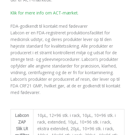
Klik for mere info om ACT-mærket.
FDA-godkendt til kontakt med fødevarer
Labcon er en FDA-registreret produktionsfacilitet for
medicinsk udstyr, og deres produkter lever op til den
højeste standard for kvalitetssikring. Alle produkter er
produceret i et stramt kontrolleret miljø og udsat for de
strenge test- og ydeevneprocedurer. Labcon’s produkter
opfylder alle angivne standarder for præcision, klarhed,
vridning, centrifugering og de er fri for kontaminering.
Labcon’s produkter er produceret af resin, der lever op til
FDA CRF21 GMP, hvilket gør, at de er godkendt til kontakt
med fødevarer.
Labcon
10µL, 12×96 stk. i rack, 10µL, 10×96 stk. i
ZAP
rack, extended, 10µL, 10×96 stk. i rack,
Slik LR
ekstra extended, 20µL, 10×96 stk. i rack,