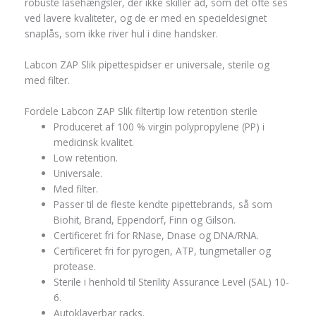
robuste låsehængsler, der ikke skiller ad, som det ofte ses
ved lavere kvaliteter, og de er med en specieldesignet
snaplås, som ikke river hul i dine handsker.
Labcon ZAP Slik pipettespidser er universale, sterile og
med filter.
Fordele Labcon ZAP Slik filtertip low retention sterile
Produceret af 100 % virgin polypropylene (PP) i
medicinsk kvalitet.
Low retention.
Universale.
Med filter.
Passer til de fleste kendte pipettebrands, så som
Biohit, Brand, Eppendorf, Finn og Gilson.
Certificeret fri for RNase, Dnase og DNA/RNA.
Certificeret fri for pyrogen, ATP, tungmetaller og
protease.
Sterile i henhold til Sterility Assurance Level (SAL) 10-
6.
Autoklaverbar racks.