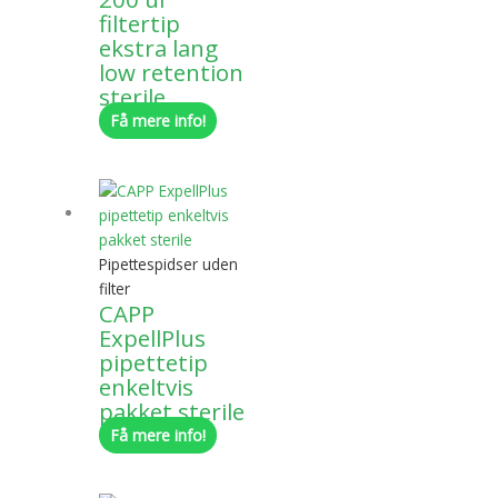
filtertip
ekstra lang
low retention
sterile
Få mere info!
Pipettespidser uden
filter
CAPP
ExpellPlus
pipettetip
enkeltvis
pakket sterile
Få mere info!