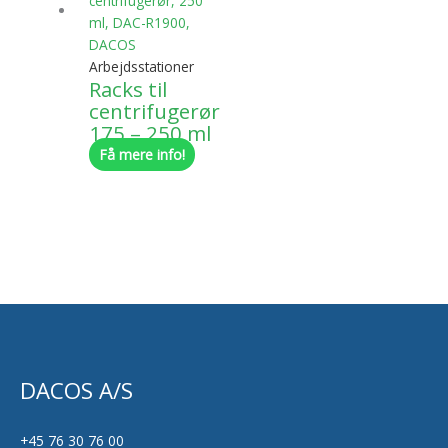
Arbejdsstationer
Racks til
centrifugerør
175 – 250 ml
Få mere info!
DACOS A/S
+45 76 30 76 00