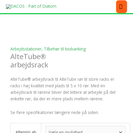
Gå
MEN
til
indholdet
Dette
Dette
Dette
Dette
Dette
vare
vare
vare
vare
vare
har
har
har
har
har
flere
flere
flere
flere
flere
varianter.
varianter.
varianter.
varianter.
varianter.
Arbejdsstationer
,
Tilbehør til biobanking
Mulighederne
Mulighederne
Mulighederne
Mulighederne
Mulighederne
AlteTube®
kan
kan
kan
kan
kan
arbejdsrack
vælges
vælges
vælges
vælges
vælges
på
på
på
på
på
varesiden
varesiden
varesiden
varesiden
varesiden
AlteTube® arbejdsrack til AlteTube rør til store racks er
racks i høj kvalitet med plads til 5 x 10 rør. Med en
arbejdsrack til rørene bliver det lettere at arbejde på det
enkelte rør, da der er mere plads mellem rørene.
Se flere specifikationer længere nede på siden.
AltemisLab