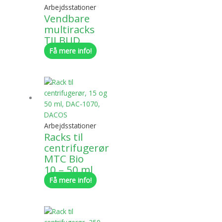
Arbejdsstationer
Vendbare
multiracks
TILBUD
Få mere info!
Arbejdsstationer
Racks til
centrifugerør
MTC Bio
10 – 50 ml
Få mere info!