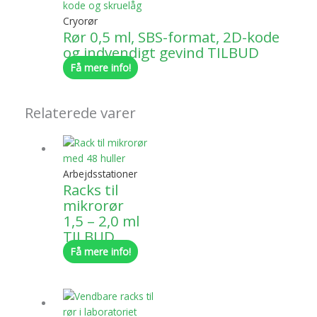
Cryorør
Rør 0,5 ml, SBS-format, 2D-kode
og indvendigt gevind TILBUD
Få mere info!
Relaterede varer
Arbejdsstationer
Racks til
mikrorør
1,5 – 2,0 ml
TILBUD
Få mere info!