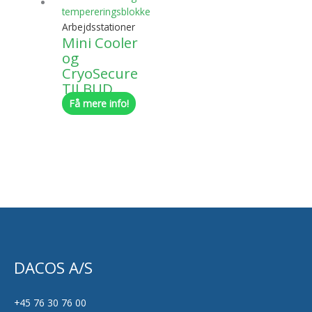
Arbejdsstationer
Mini Cooler
og
CryoSecure
TILBUD
Få mere info!
DACOS A/S
+45 76 30 76 00