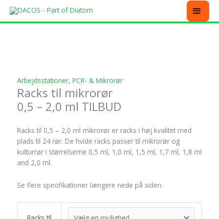
Gå
MEN
til
indholdet
Dette
Dette
Dette
Dette
Dette
Dette
Dette
vare
vare
vare
vare
vare
vare
vare
har
har
har
har
har
har
har
flere
flere
flere
flere
flere
flere
flere
varianter.
varianter.
varianter.
varianter.
varianter.
varianter.
varianter.
Arbejdsstationer
,
PCR- & Mikrorør
Mulighederne
Mulighederne
Mulighederne
Mulighederne
Mulighederne
Mulighederne
Mulighederne
Racks til mikrorør
kan
kan
kan
kan
kan
kan
kan
0,5 – 2,0 ml TILBUD
vælges
vælges
vælges
vælges
vælges
vælges
vælges
på
på
på
på
på
på
på
varesiden
varesiden
varesiden
varesiden
varesiden
varesiden
varesiden
Racks til 0,5 – 2,0 ml mikrorør er racks i høj kvalitet med
plads til 24 rør. De hvide racks passer til mikrorør og
kulturrør i størrelserne 0,5 ml, 1,0 ml, 1,5 ml, 1,7 ml, 1,8 ml
and 2,0 ml.
Se flere specifikationer længere nede på siden.
Racks til