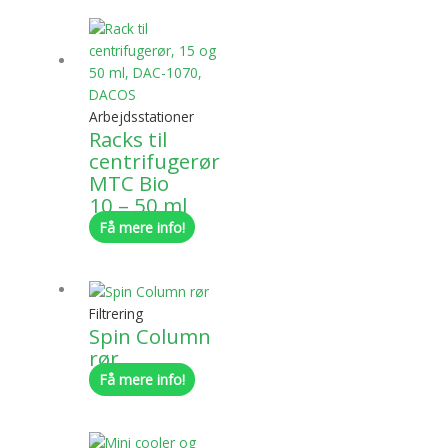
Arbejdsstationer
Racks til
centrifugerør
MTC Bio
10 – 50 ml
Få mere info!
Filtrering
Spin Column
rør
Få mere info!