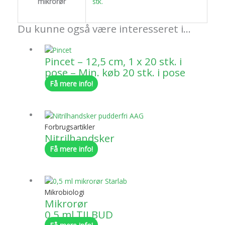
mikrorør
stk.
Du kunne også være interesseret i…
Pincet – 12,5 cm, 1 x 20 stk. i
pose – Min. køb 20 stk. i pose
Få mere info!
Forbrugsartikler
Nitrilhandsker
Få mere info!
Mikrobiologi
Mikrorør
0,5 ml TILBUD