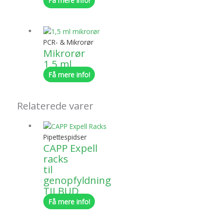
Få mere info!
PCR- & Mikrorør
Mikrorør
1,5 ml
Få mere info!
Relaterede varer
Pipettespidser
CAPP Expell
racks
til
genopfyldning
TILBUD
Få mere info!