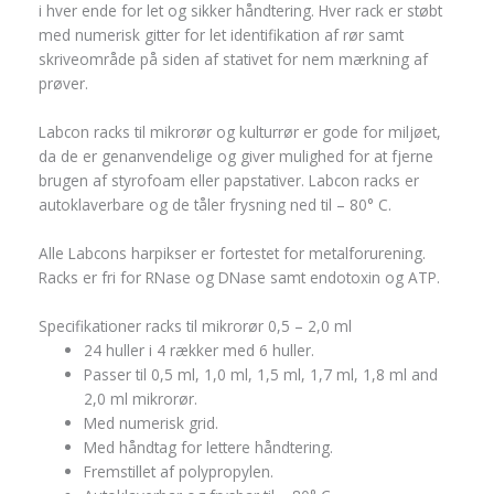
i hver ende for let og sikker håndtering. Hver rack er støbt
med numerisk gitter for let identifikation af rør samt
skriveområde på siden af stativet for nem mærkning af
prøver.
Labcon racks til mikrorør og kulturrør er gode for miljøet,
da de er genanvendelige og giver mulighed for at fjerne
brugen af styrofoam eller papstativer. Labcon racks er
autoklaverbare og de tåler frysning ned til – 80° C.
Alle Labcons harpikser er fortestet for metalforurening.
Racks er fri for RNase og DNase samt endotoxin og ATP.
Specifikationer racks til mikrorør 0,5 – 2,0 ml
24 huller i 4 rækker med 6 huller.
Passer til 0,5 ml, 1,0 ml, 1,5 ml, 1,7 ml, 1,8 ml and
2,0 ml mikrorør.
Med numerisk grid.
Med håndtag for lettere håndtering.
Fremstillet af polypropylen.