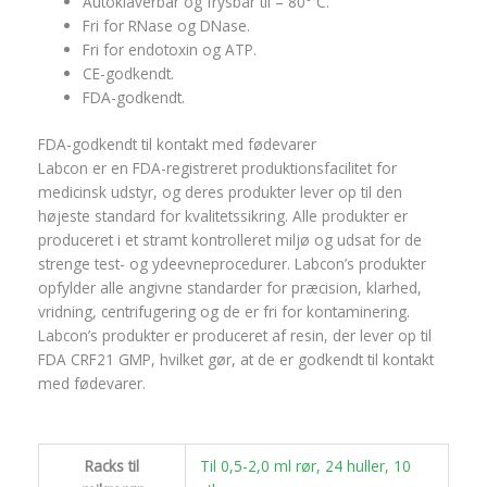
Autoklaverbar og frysbar til – 80° C.
Fri for RNase og DNase.
Fri for endotoxin og ATP.
CE-godkendt.
FDA-godkendt.
FDA-godkendt til kontakt med fødevarer
Labcon er en FDA-registreret produktionsfacilitet for
medicinsk udstyr, og deres produkter lever op til den
højeste standard for kvalitetssikring. Alle produkter er
produceret i et stramt kontrolleret miljø og udsat for de
strenge test- og ydeevneprocedurer. Labcon’s produkter
opfylder alle angivne standarder for præcision, klarhed,
vridning, centrifugering og de er fri for kontaminering.
Labcon’s produkter er produceret af resin, der lever op til
FDA CRF21 GMP, hvilket gør, at de er godkendt til kontakt
med fødevarer.
Racks til
Til 0,5-2,0 ml rør, 24 huller, 10