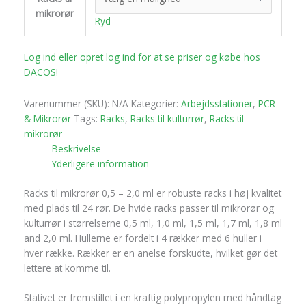
mikrorør
Ryd
Log ind eller opret log ind for at se priser og købe hos
DACOS!
Varenummer (SKU):
N/A
Kategorier:
Arbejdsstationer
,
PCR-
& Mikrorør
Tags:
Racks
,
Racks til kulturrør
,
Racks til
mikrorør
Beskrivelse
Yderligere information
Racks til mikrorør 0,5 – 2,0 ml er robuste racks i høj kvalitet
med plads til 24 rør. De hvide racks passer til mikrorør og
kulturrør i størrelserne 0,5 ml, 1,0 ml, 1,5 ml, 1,7 ml, 1,8 ml
and 2,0 ml. Hullerne er fordelt i 4 rækker med 6 huller i
hver række. Rækker er en anelse forskudte, hvilket gør det
lettere at komme til.
Stativet er fremstillet i en kraftig polypropylen med håndtag