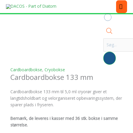
Gå
MEN
til
indholdet
Dette
Dette
Dette
Dette
Dette
Dette
Dette
Products
vare
vare
vare
vare
vare
vare
vare
har
har
har
har
har
har
har
search
flere
flere
flere
flere
flere
flere
flere
varianter.
varianter.
varianter.
varianter.
varianter.
varianter.
varianter.
Mulighederne
Mulighederne
Mulighederne
Mulighederne
Mulighederne
Mulighederne
Mulighederne
kan
kan
kan
kan
kan
kan
kan
vælges
vælges
vælges
vælges
vælges
vælges
vælges
på
på
på
på
på
på
på
Cardboardbokse
,
Cryobokse
Cardboardbokse 133 mm
varesiden
varesiden
varesiden
varesiden
varesiden
varesiden
varesiden
Cardboardbokse 133 mm til 5,0 ml cryorør giver et
langtidsholdbart og velorganiseret opbevaringssystem, der
sparer plads i fryseren.
Bemærk, de leveres i kasser med 36 stk. bokse i samme
størrelse.