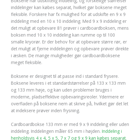
Boksene har udskiftelig inddeling, og forskellige størrelser
inddelinger kan købes separat, hvilket gør boksene meget
fleksible. Forskere har fx mulighed for at udskifte en 9 x 9
inddeling med en 10 x 10 inddeling. Med 9 x 9 inddeling er
det muligt at opbevare 81 prøver i cardboardboksen, mens
boksen med 10 x 10 inddeling kan rumme op til 100
smalle kryorør. Er der behov for at opbevare større rør, er
det muligt at fjerne inddelingen og opbevare prøver direkte
i æsken. De mange muligheder gør cardboardboksene
meget fleksible.
Boksene er designet til at passe ind i standard frysere.
Boksene leveres i et standardstørrelser på 133 x 133 mm
og 133 mm høje, og kan uden problemer bruges i
moderne, pladseffektive opbevaringsreoler. Ydermere er
overfladen på boksene nem at skrive på, hvilket gør det let
at indeksere prøver inden frysning.
Cardboardbokse 133 mm er med 9 x 9 inddeling eller uden
inddeling. Inddelingen måler 65 mm i højden.
Inddeling i
henholdsvis 4 x 4, 5 x 5, 7 x 7 og 9 x 9 kan købes separat.