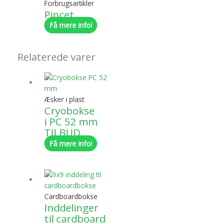
Forbrugsartikler
Pincet
Få mere info!
Relaterede varer
Æsker i plast
Cryobokse
i PC 52 mm
TILBUD
Få mere info!
Cardboardbokse
Inddelinger
til cardboard