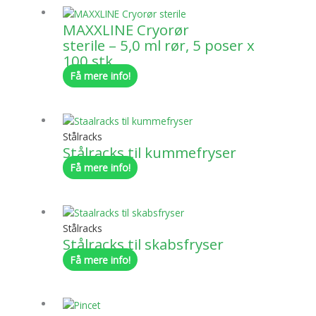
MAXXLINE Cryorør
sterile – 5,0 ml rør, 5 poser x
100 stk.
Få mere info!
Stålracks
Stålracks til kummefryser
Få mere info!
Stålracks
Stålracks til skabsfryser
Få mere info!