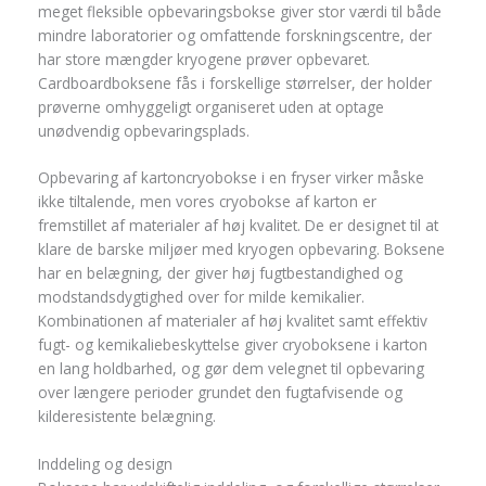
meget fleksible opbevaringsbokse giver stor værdi til både
mindre laboratorier og omfattende forskningscentre, der
har store mængder kryogene prøver opbevaret.
Cardboardboksene fås i forskellige størrelser, der holder
prøverne omhyggeligt organiseret uden at optage
unødvendig opbevaringsplads.
Opbevaring af kartoncryobokse i en fryser virker måske
ikke tiltalende, men vores cryobokse af karton er
fremstillet af materialer af høj kvalitet. De er designet til at
klare de barske miljøer med kryogen opbevaring. Boksene
har en belægning, der giver høj fugtbestandighed og
modstandsdygtighed over for milde kemikalier.
Kombinationen af ​​materialer af høj kvalitet samt effektiv
fugt- og kemikaliebeskyttelse giver cryoboksene i karton
en lang holdbarhed, og gør dem velegnet til opbevaring
over længere perioder grundet den fugtafvisende og
kilderesistente belægning.
Inddeling og design