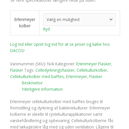
Se flere specifikationer længere nede på siden.
Erlenmeyer
kolber
Ryd
Log ind eller opret log ind for at se priser og købe hos
DACOS!
Varenummer (SKU):
N/A
Kategorier:
Erlenmeyer Flasker
,
Flasker
Tags:
Celledyrkningsflasker
,
Cellekulturkolber
,
Cellekulturkolber med baffles
,
Erlenmeyer
,
Flasker
Beskrivelse
Yderligere information
Erlenmeyer cellekulturkolber med baffles bruges til
fremstilling og dyrkning af bakteriekulturer. Erlenmeyer
kolberne er ideelle til rystekulturapplikationer samt
væskehåndtering og opbevaring. Cellekulturkolberne fås
med lækagesikre låg med og uden ventilation. Lågene til