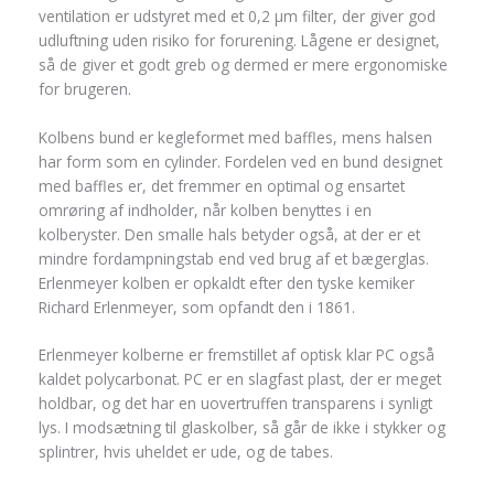
ventilation er udstyret med et 0,2 µm filter, der giver god
udluftning uden risiko for forurening. Lågene er designet,
så de giver et godt greb og dermed er mere ergonomiske
for brugeren.
Kolbens bund er kegleformet med baffles, mens halsen
har form som en cylinder. Fordelen ved en bund designet
med baffles er, det fremmer en optimal og ensartet
omrøring af indholder, når kolben benyttes i en
kolberyster. Den smalle hals betyder også, at der er et
mindre fordampningstab end ved brug af et bægerglas.
Erlenmeyer kolben er opkaldt efter den tyske kemiker
Richard Erlenmeyer, som opfandt den i 1861.
Erlenmeyer kolberne er fremstillet af optisk klar PC også
kaldet polycarbonat. PC er en slagfast plast, der er meget
holdbar, og det har en uovertruffen transparens i synligt
lys. I modsætning til glaskolber, så går de ikke i stykker og
splintrer, hvis uheldet er ude, og de tabes.