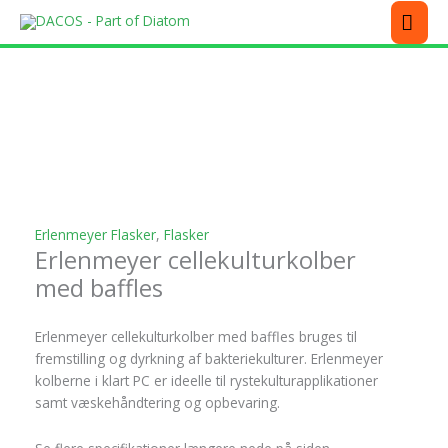
Gå
MEN
til
indholdet
Dette
Dette
Dette
Dette
Dette
vare
vare
vare
vare
vare
har
har
har
har
har
flere
flere
flere
flere
flere
varianter.
varianter.
varianter.
varianter.
varianter.
Mulighederne
Mulighederne
Mulighederne
Mulighederne
Mulighederne
kan
kan
kan
kan
kan
vælges
vælges
vælges
vælges
vælges
på
på
på
på
på
Erlenmeyer Flasker
,
Flasker
Erlenmeyer cellekulturkolber
varesiden
varesiden
varesiden
varesiden
varesiden
med baffles
Erlenmeyer cellekulturkolber med baffles bruges til
fremstilling og dyrkning af bakteriekulturer. Erlenmeyer
kolberne i klart PC er ideelle til rystekulturapplikationer
samt væskehåndtering og opbevaring.