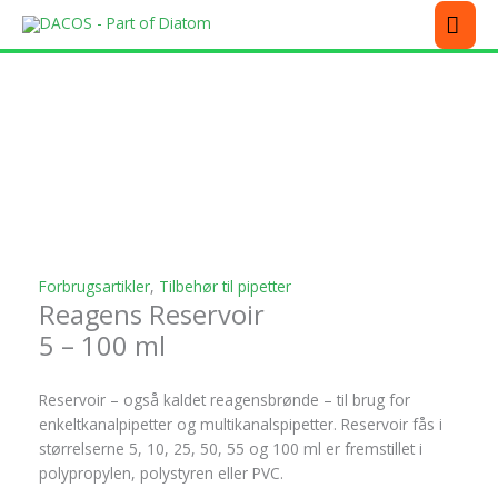
Gå
MEN
til
indholdet
Dette
Dette
Dette
Dette
Dette
Dette
Dette
vare
vare
vare
vare
vare
vare
vare
har
har
har
har
har
har
har
flere
flere
flere
flere
flere
flere
flere
varianter.
varianter.
varianter.
varianter.
varianter.
varianter.
varianter.
Mulighederne
Mulighederne
Mulighederne
Mulighederne
Mulighederne
Mulighederne
Mulighederne
kan
kan
kan
kan
kan
kan
kan
vælges
vælges
vælges
vælges
vælges
vælges
vælges
på
på
på
på
på
på
på
varesiden
varesiden
varesiden
varesiden
varesiden
varesiden
varesiden
Forbrugsartikler
,
Tilbehør til pipetter
Reagens Reservoir
5 – 100 ml
Reservoir – også kaldet reagensbrønde – til brug for
enkeltkanalpipetter og multikanalspipetter. Reservoir fås i
størrelserne 5, 10, 25, 50, 55 og 100 ml er fremstillet i
polypropylen, polystyren eller PVC.