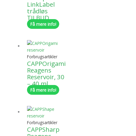
LinkLabel
trådløs
TILBUD
Få mere info!
Forbrugsartikler
CAPPOrigami
Reagens
Reservoir, 30
– 40 ml
Få mere info!
Forbrugsartikler
CAPPSharp
Reagens