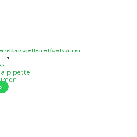
etter
vo
alpipette
lumen
o!