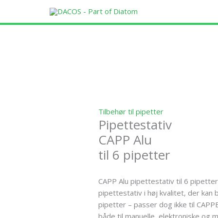
Gå
til
indholdet
Tilbehør til pipetter
Pipettestativ
CAPP Alu
til 6 pipetter
CAPP Alu pipettestativ til 6 pipette
pipettestativ i høj kvalitet, der kan 
pipetter – passer dog ikke til CAPP
både til manuelle, elektroniske og 