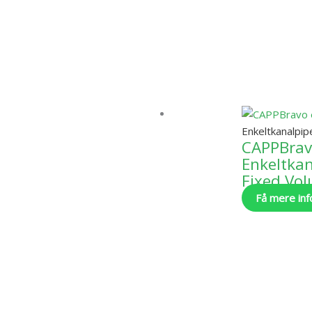
Enkeltkanalpip
CAPPBra
Enkeltkan
Fixed Vo
Få mere inf