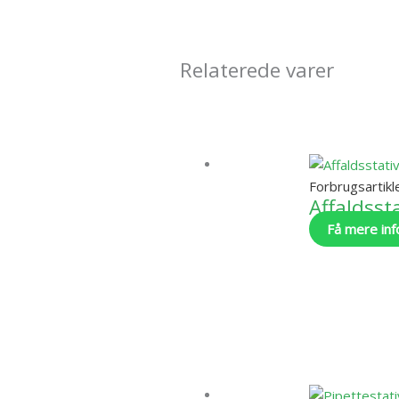
Relaterede varer
Forbrugsartikl
Affaldsst
Få mere inf