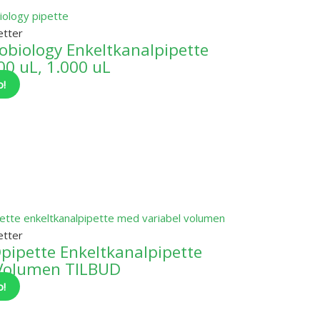
etter
obiology Enkeltkanalpipette
00 uL, 1.000 uL
o!
etter
pipette Enkeltkanalpipette
 Volumen TILBUD
o!