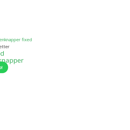
petter
ed
knapper
o!