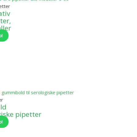
petter
ativ
ter,
ller
o!
er
ld
giske pipetter
o!