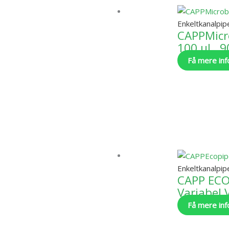
Enkeltkanalpip
CAPPMicr
100 uL, 9
Få mere inf
Enkeltkanalpip
CAPP ECO
Variabel
Få mere inf