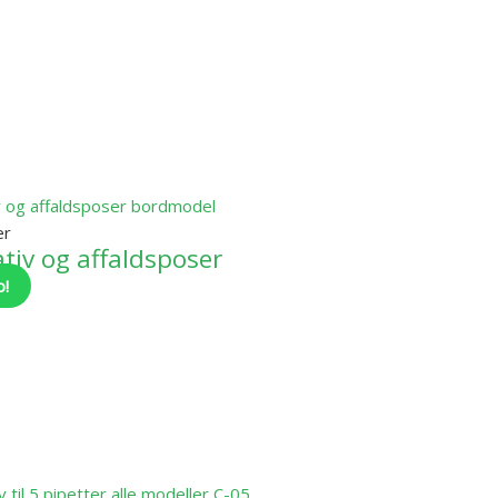
er
ativ og affaldsposer
o!