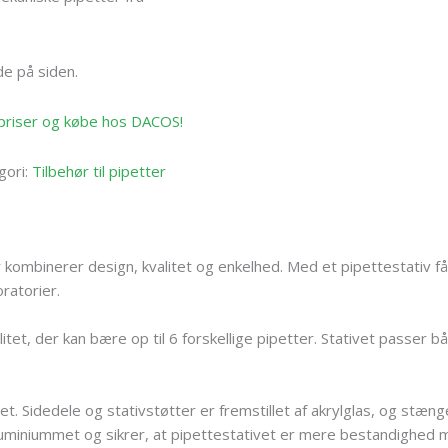
de på siden.
e priser og købe hos DACOS!
gori:
Tilbehør til pipetter
r kombinerer design, kvalitet og enkelhed. Med et pipettestativ f
ratorier.
litet, der kan bære op til 6 forskellige pipetter. Stativet passer b
tet. Sidedele og stativstøtter er fremstillet af akrylglas, og stæn
luminiummet og sikrer, at pipettestativet er mere bestandighed m