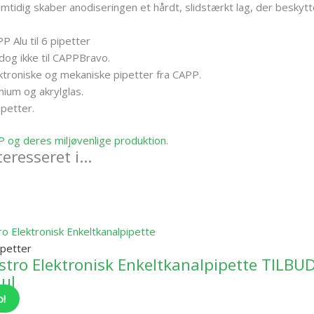
mtidig skaber anodiseringen et hårdt, slidstærkt lag, der beskyt
P Alu til 6 pipetter
 dog ikke til CAPPBravo.
ektroniske og mekaniske pipetter fra CAPP.
nium og akrylglas.
ipetter.
P og deres miljøvenlige produktion.
eresseret i…
ipetter
tro Elektronisk Enkeltkanalpipette TILBU
 ul
o!