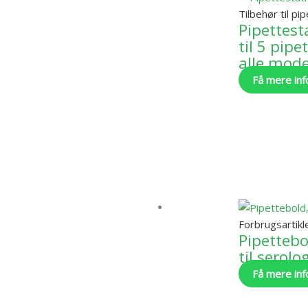
Tilbehør til pi
Pipettest
til 5 pipet
alle mode
Få mere inf
Forbrugsartikl
Pipettebo
til serolo
Få mere inf