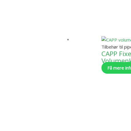
Tilbehør til pi
CAPP Fix
Volumen
Få mere inf