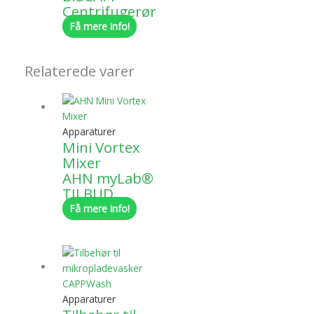
Centrifugerør
Få mere info!
Relaterede varer
Apparaturer
Mini Vortex
Mixer
AHN myLab®
TILBUD
Få mere info!
Apparaturer