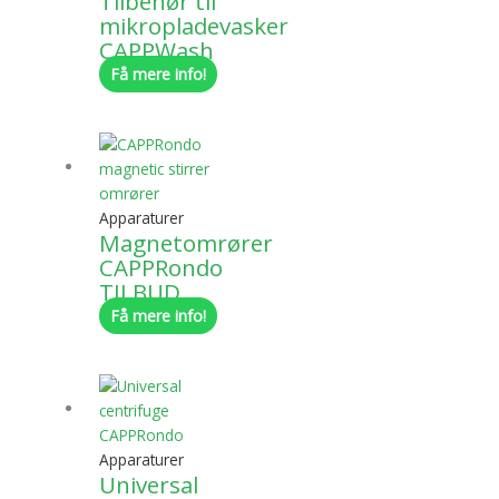
Tilbehør til
mikropladevasker
CAPPWash
Få mere info!
Apparaturer
Magnetomrører
CAPPRondo
TILBUD
Få mere info!
Apparaturer
Universal