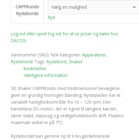
CAPPRondo
Rysteborde
Ryd
Log ind eller opret log ind for at se priser og købe hos
DACOS!
Varenummer (SKU):
N/A
Kategorier:
Apparaturer
,
Rysteborde
Tags:
Rystebord
,
Shaker
Beskrivelse
Yderligere information
3D Shaker CAPPRondo med tredimensionel bevægelse
giver en grundig homogen blanding. Rystepladen har et
variabelt hastighedsområde fra 10 – 120 rpm. Den
børsteløse DC-motor, der er egnet til længere kørsler,
sikrer stabil, støjsvag og vedligeholdelsesfri drift. Pladens
maximale vinkel er på 7°C.
Rystebordet kan gemme op til 9 brugerdefinerede